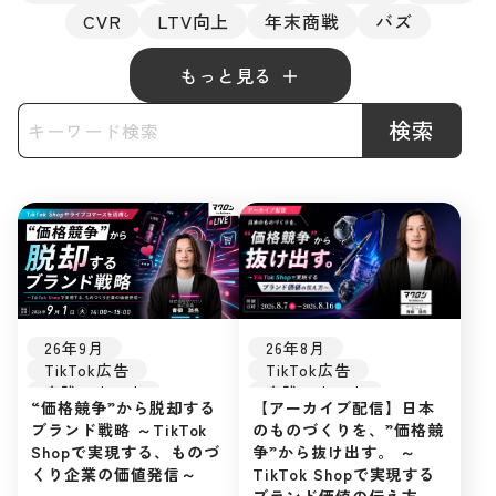
CVR
LTV向上
年末商戦
バズ
もっと見る
検索
26年9月
26年8月
TikTok広告
TikTok広告
実践ノウハウ
実践ノウハウ
“価格競争”から脱却する
【アーカイブ配信】日本
UGC
バズ
UGC
バズ
ブランド戦略 ～TikTok
のものづくりを、”価格競
ライブ配信
ライブ配信
Shopで実現する、ものづ
争”から抜け出す。 ～
TikTok Shop
TikTok Shop
くり企業の価値発信～
TikTok Shopで実現する
EC戦略
EC戦略
ブランド価値の伝え方～