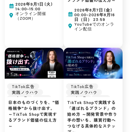
初めてのEC
アーカイブ配信
2026年9月1日 (火)
広告運用
初めてのEC
14:00~15:00
2026年8月7日 (金)
集客ノウハウ
広告運用
オンライン開催
00:00~2026年8月16
（ZOOM）
集客ノウハウ
日（日） 23:59
YouTubeでのオンラ
イン配信
TikTok広告
TikTok広告
実践ノウハウ
実践ノウハウ
26年7月
UGC
26年7月
UGC
TikTok Shopで実践する
日本のものづくりを、”価
バズ
ライブ配信
バズ
ライブ配信
「選ばれるブランド」の
格競争”から抜け出す。
TikTok Shop
TikTok Shop
始め方 ～開発背景や作り
～TikTok Shopで実現す
EC戦略
EC戦略
手の想いを、購買行動へ
るブランド価値の伝え方
初めてのEC
初めてのEC
つなげる具体的なステッ
～
広告運用
広告運用
プ～