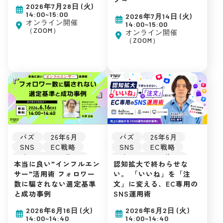
集客ノウハウ
集客ノウハウ
2026年7月28日 (火)
14:00~15:00
2026年7月14日 (火)
オンライン開催
14:00~15:00
（ZOOM）
オンライン開催
（ZOOM）
バズ
26年6月
バズ
26年6月
SNS
EC戦略
SNS
EC戦略
インフルエンサー
インフルエンサー
本当に良い”インフルエン
認知拡大で終わらせな
楽天市場
Amazon
楽天市場
Amazon
サー”活用術 フォロワー
い。 「いいね」を「注
初めてのEC
初めてのEC
数に騙されない選定基準
文」に変える、EC専用の
広告運用
広告運用
と成功事例
SNS運用術
集客ノウハウ
集客ノウハウ
2026年6月16日 (火)
2026年6月2日 (火)
14:00~14:40
14:00~14:40