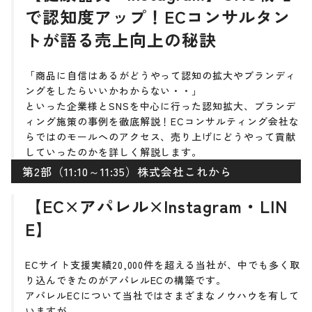
で認知度アップ！ECコンサルタン
トが語る売上向上の秘訣
「商品に自信はあるがどうやって認知の拡大やブランディ
ングをしたらいいかわからない・・」
といった企業様とSNSを中心に行った認知拡大、ブランデ
ィング施策の事例を徹底解説！ECコンサルティング会社な
らではのモールへのアクセス、売り上げにどうやって貢献
していったのかを詳しく解説します。
第2部（11:10～11:35）株式会社これから
【EC×アパレル×Instagram・LIN
E】
ECサイト支援実績20,000件を超える当社が、中でも多く取
り込んできたのがアパレルECの構築です。
アパレルECについて当社ではさまざまなノウハウを有して
いますが、