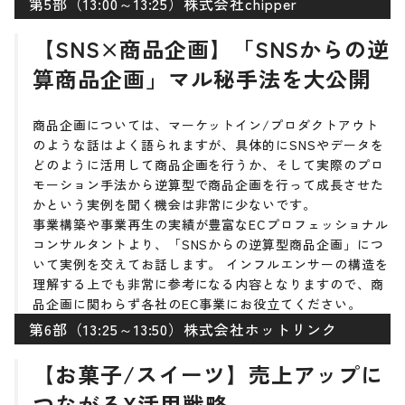
第5部（13:00～13:25）株式会社chipper
【SNS×商品企画】「SNSからの逆
算商品企画」マル秘手法を大公開
商品企画については、マーケットイン/プロダクトアウト
のような話はよく語られますが、具体的にSNSやデータを
どのように活用して商品企画を行うか、そして実際のプロ
モーション手法から逆算型で商品企画を行って成長させた
かという実例を聞く機会は非常に少ないです。
事業構築や事業再生の実績が豊富なECプロフェッショナル
コンサルタントより、「SNSからの逆算型商品企画」につ
いて実例を交えてお話します。 インフルエンサーの構造を
理解する上でも非常に参考になる内容となりますので、商
品企画に関わらず各社のEC事業にお役立てください。
第6部（13:25～13:50）株式会社ホットリンク
【お菓子/スイーツ】売上アップに
つながるX活用戦略