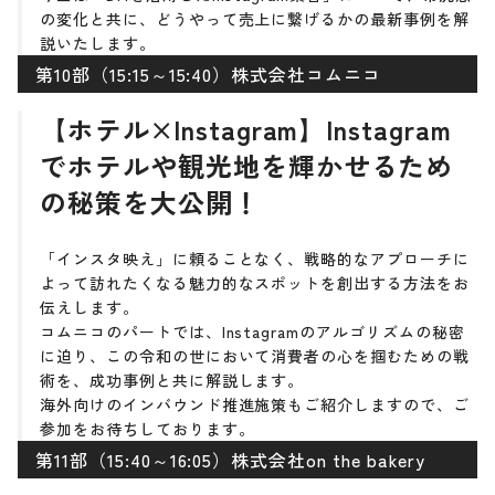
の変化と共に、どうやって売上に繋げるかの最新事例を解
説いたします。
第10部（15:15～15:40）株式会社コムニコ
【ホテル×Instagram】Instagram
でホテルや観光地を輝かせるため
の秘策を大公開！
「インスタ映え」に頼ることなく、戦略的なアプローチに
よって訪れたくなる魅力的なスポットを創出する方法をお
伝えします。
コムニコのパートでは、Instagramのアルゴリズムの秘密
に迫り、この令和の世において消費者の心を掴むための戦
術を、成功事例と共に解説します。
海外向けのインバウンド推進施策もご紹介しますので、ご
参加をお待ちしております。
第11部（15:40～16:05）株式会社on the bakery