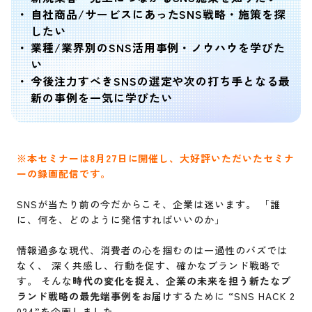
自社商品/サービスにあったSNS戦略・施策を探
したい
業種/業界別のSNS活用事例・ノウハウを学びた
い
今後注力すべきSNSの選定や次の打ち手となる最
新の事例を一気に学びたい
※本セミナーは8月27日に開催し、大好評いただいたセミナ
ーの録画配信です。
SNSが当たり前の今だからこそ、企業は迷います。 「誰
に、何を、どのように発信すればいいのか」
情報過多な現代、消費者の心を掴むのは一過性のバズでは
なく、 深く共感し、行動を促す、確かなブランド戦略で
す。 そんな
時代の変化を捉え、企業の未来を担う新たなブ
ランド戦略の最先端事例をお届け
するために “SNS HACK 2
024”を企画しました。