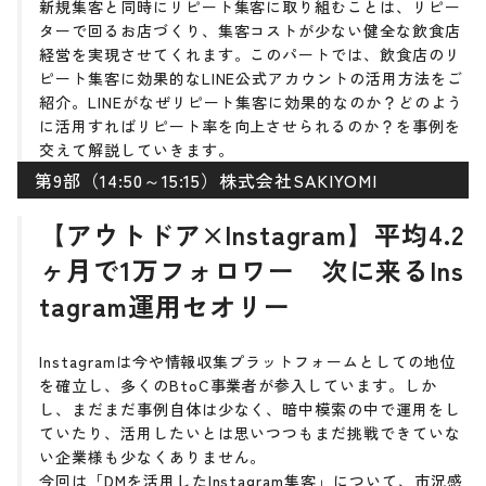
新規集客と同時にリピート集客に取り組むことは、リピー
ターで回るお店づくり、集客コストが少ない健全な飲食店
経営を実現させてくれます。このパートでは、飲食店のリ
ピート集客に効果的なLINE公式アカウントの活用方法をご
紹介。LINEがなぜリピート集客に効果的なのか？どのよう
に活用すればリピート率を向上させられるのか？を事例を
交えて解説していきます。
第9部（14:50～15:15）株式会社SAKIYOMI
【アウトドア×Instagram】平均4.2
ヶ月で1万フォロワー 次に来るIns
tagram運用セオリー
Instagramは今や情報収集プラットフォームとしての地位
を確立し、多くのBtoC事業者が参入しています。しか
し、まだまだ事例自体は少なく、暗中模索の中で運用をし
ていたり、活用したいとは思いつつもまだ挑戦できていな
い企業様も少なくありません。
今回は「DMを活用したInstagram集客」について、市況感