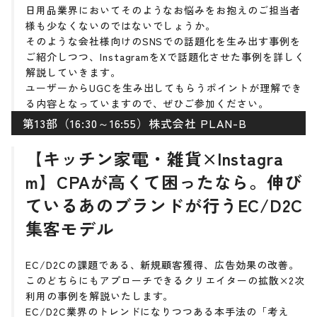
日用品業界においてそのようなお悩みをお抱えのご担当者
様も少なくないのではないでしょうか。
そのような会社様向けのSNSでの話題化を生み出す事例を
ご紹介しつつ、InstagramをXで話題化させた事例を詳しく
解説していきます。
ユーザーからUGCを生み出してもらうポイントが理解でき
る内容となっていますので、ぜひご参加ください。
第13部（16:30～16:55）株式会社 PLAN-B
【キッチン家電・雑貨×Instagra
m】CPAが高くて困ったなら。伸び
ているあのブランドが行うEC/D2C
集客モデル
EC/D2Cの課題である、新規顧客獲得、広告効果の改善。
このどちらにもアプローチできるクリエイターの拡散×2次
利用の事例を解説いたします。
EC/D2C業界のトレンドになりつつある本手法の「考え