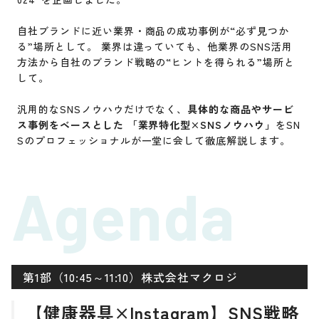
自社ブランドに近い業界・商品の成功事例が“必ず見つか
る”場所として。 業界は違っていても、他業界のSNS活用
方法から自社のブランド戦略の“ヒントを得られる”場所と
して。
汎用的なSNSノウハウだけでなく、
具体的な商品やサービ
ス事例をベースとした 「業界特化型×SNSノウハウ」
をSN
Sのプロフェッショナルが一堂に会して徹底解説します。
Agenda
第1部（10:45～11:10）株式会社マクロジ
【健康器具×Instagram】SNS戦略