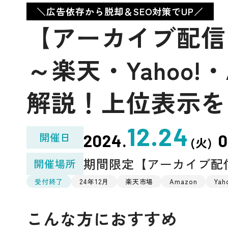
＼広告依存から脱却＆SEO対策でUP／
【アーカイブ配信
～楽天・Yahoo!
解説！上位表示を
12.24
開催日
2024.
0
(火)
期間限定【アーカイブ配
開催場所
受付終了
24年12月
楽天市場
Amazon
Ya
こんな方におすすめ