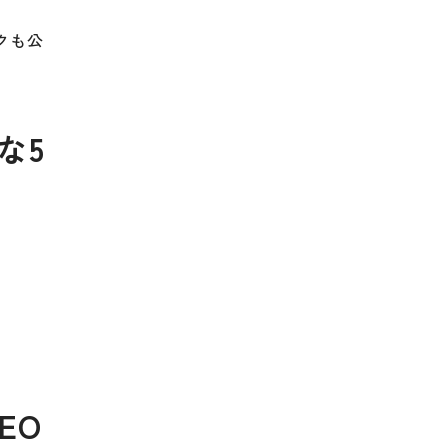
クも公
な5
EO