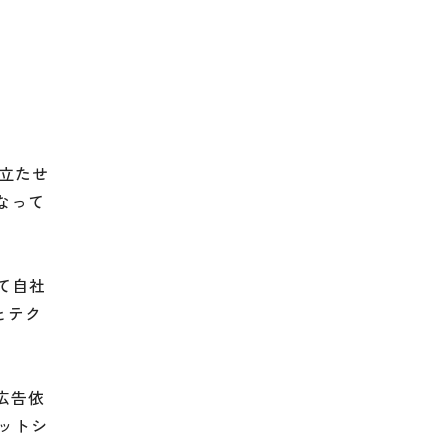
立たせ
なって
して自社
とテク
広告依
ットシ