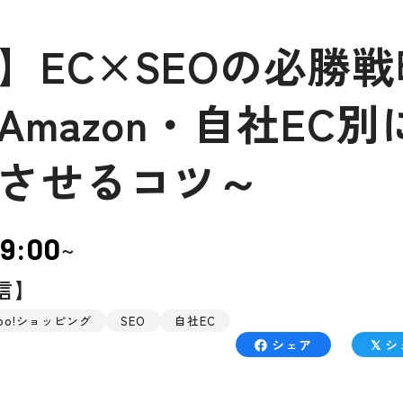
】EC×SEOの必勝戦
・Amazon・自社EC別
させるコツ～
9:00
~
信】
hoo!ショッピング
SEO
自社EC
シェア
シ