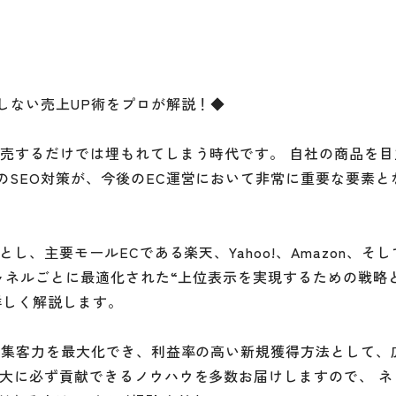
しない売上UP術をプロが解説！◆
販売するだけでは埋もれてしまう時代です。 自社の商品を目
SEO対策が、今後のEC運営において非常に重要な要素と
し、主要モールECである楽天、Yahoo!、Amazon、そ
チャネルごとに最適化された“上位表示を実現するための戦略
詳しく解説します。
ク集客力を最大化でき、利益率の高い新規獲得方法として、
拡大に必ず貢献できるノウハウを多数お届けしますので、 ネ