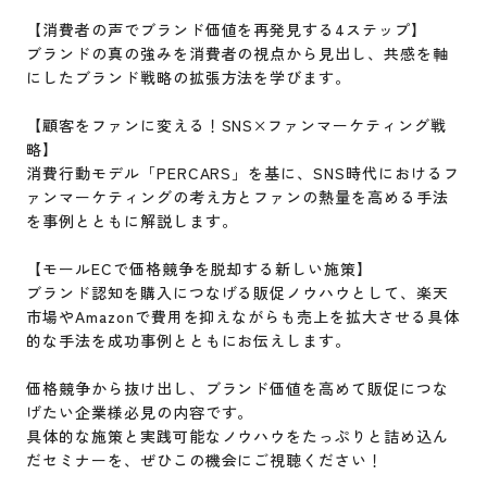
【消費者の声でブランド価値を再発見する4ステップ】
ブランドの真の強みを消費者の視点から見出し、共感を軸
にしたブランド戦略の拡張方法を学びます。
【顧客をファンに変える！SNS×ファンマーケティング戦
略】
消費行動モデル「PERCARS」を基に、SNS時代におけるフ
ァンマーケティングの考え方とファンの熱量を高める手法
を事例とともに解説します。
【モールECで価格競争を脱却する新しい施策】
ブランド認知を購入につなげる販促ノウハウとして、楽天
市場やAmazonで費用を抑えながらも売上を拡大させる具体
的な手法を成功事例とともにお伝えします。
価格競争から抜け出し、ブランド価値を高めて販促につな
げたい企業様必見の内容です。
具体的な施策と実践可能なノウハウをたっぷりと詰め込ん
だセミナーを、ぜひこの機会にご視聴ください！