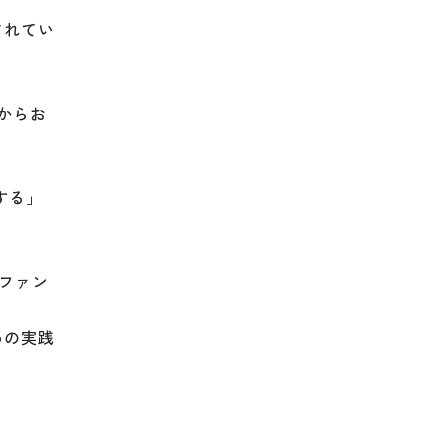
されてい
からお
する」
ファン
めの実践