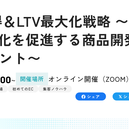
＆LTV最大化戦略 
ン化を促進する商品開
ント〜
オンライン開催（ZOOM
:00
開催場所
~
場
初めてのEC
集客ノウハウ
シェア
シ