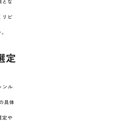
須とな
くリピ
い。
選定
ャンル
の具体
選定や