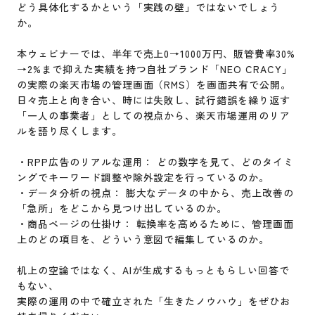
どう具体化するかという「実践の壁」ではないでしょう
か。
本ウェビナーでは、半年で売上0→1000万円、販管費率30%
→2%まで抑えた実績を持つ自社ブランド「NEO CRACY」
の実際の楽天市場の管理画面（RMS）を画面共有で公開。
日々売上と向き合い、時には失敗し、試行錯誤を繰り返す
「一人の事業者」としての視点から、楽天市場運用のリア
ルを語り尽くします。
・RPP広告のリアルな運用： どの数字を見て、どのタイミ
ングでキーワード調整や除外設定を行っているのか。
・データ分析の視点： 膨大なデータの中から、売上改善の
「急所」をどこから見つけ出しているのか。
・商品ページの仕掛け： 転換率を高めるために、管理画面
上のどの項目を、どういう意図で編集しているのか。
机上の空論ではなく、AIが生成するもっともらしい回答で
もない、
実際の運用の中で確立された「生きたノウハウ」をぜひお