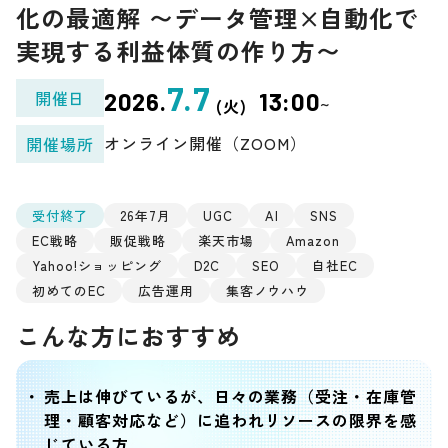
化の最適解 〜データ管理×自動化で
実現する利益体質の作り方〜
7.7
開催日
2026.
13:00
~
(火)
オンライン開催（ZOOM）
開催場所
受付終了
26年7月
UGC
AI
SNS
EC戦略
販促戦略
楽天市場
Amazon
Yahoo!ショッピング
D2C
SEO
自社EC
初めてのEC
広告運用
集客ノウハウ
こんな方におすすめ
売上は伸びているが、日々の業務（受注・在庫管
理・顧客対応など）に追われリソースの限界を感
じている方