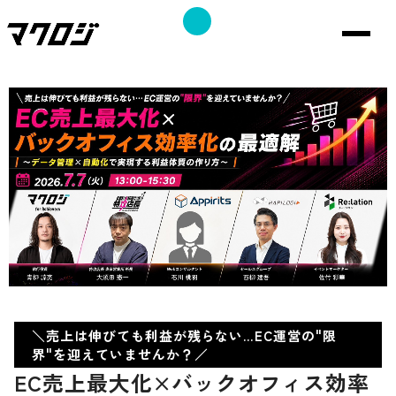
＼売上は伸びても利益が残らない…EC運営の"限
界"を迎えていませんか？／
EC売上最大化×バックオフィス効率