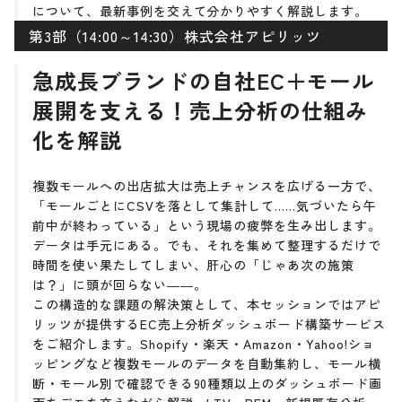
について、最新事例を交えて分かりやすく解説します。
第3部（14:00～14:30）株式会社アピリッツ
急成長ブランドの自社EC＋モール
展開を支える！売上分析の仕組み
化を解説
複数モールへの出店拡大は売上チャンスを広げる一方で、
「モールごとにCSVを落として集計して……気づいたら午
前中が終わっている」という現場の疲弊を生み出します。
データは手元にある。でも、それを集めて整理するだけで
時間を使い果たしてしまい、肝心の「じゃあ次の施策
は？」に頭が回らない――。
この構造的な課題の解決策として、本セッションではアピ
リッツが提供するEC売上分析ダッシュボード構築サービス
をご紹介します。Shopify・楽天・Amazon・Yahoo!ショ
ッピングなど複数モールのデータを自動集約し、モール横
断・モール別で確認できる90種類以上のダッシュボード画