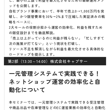
し、最小の工数で利益を最大化させるための最新運用メソ
ッドを公開します。
自社ブランド事業において、半年で売上0→1,000万円を突
破し、かつ販管費率を30%→2%まで圧縮した実証済みの戦
略をベースに、
2大モールの役割分担から運営の効率化、利益を残すため
の販促設計までを徹底解説。
「売上は上がっているのに利益が残らない」「忙しすぎて
次の施策が打てない」という現状を打破し、
リソース不足を解消しながら利益を最大化させる具体的な
ロードマップを提示します。
第2部（13:30～14:00）株式会社キャプサー
一元管理システムで実践できる！
ネットショップ運営の効率化と自
動化について
本セミナーでは、一元管理システムで実践できる受注管理
や商品出品や在庫管理などのEC運営業務の効率化と自動化