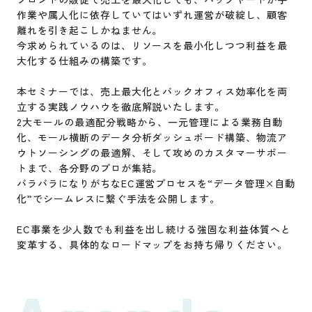
作業や属人化に依存していてはいずれ運営が破綻し、顧客
離れを引き起こしかねません。
今求められているのは、リソースを最小化しつつ利益を最
大化する仕組みの構築です。
本セミナーでは、売上最大化とバックオフィス効率化を両
立する実践ノウハウを徹底解説いたします。
2大モールの最適配分戦略から、一元管理による業務自動
化、モール横断のデータ分析ダッシュボード構築、物流ア
ウトソーシングの最適解、そして攻めのカスタマーサポー
トまで、各分野のプロが集結。
バラバラになりがちなEC運営プロセスを“データ管理×自動
化”でシームレスに繋ぐ手法を公開します。
EC事業を少人数でも利益を出し続ける強固な利益体質へと
変革する、具体的なロードマップをお持ち帰りください。