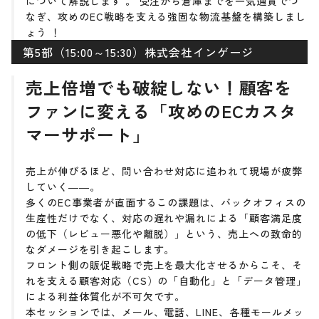
について解説します 。 受注から倉庫までを一気通貫でつ
なぎ、攻めのEC戦略を支える強固な物流基盤を構築しまし
ょう ！
第5部（15:00～15:30）株式会社インゲージ
売上倍増でも破綻しない！顧客を
ファンに変える「攻めのECカスタ
マーサポート」
売上が伸びるほど、問い合わせ対応に追われて現場が疲弊
していく――。
多くのEC事業者が直面するこの課題は、バックオフィスの
生産性だけでなく、対応の遅れや漏れによる「顧客満足度
の低下（レビュー悪化や離脱）」という、売上への致命的
なダメージを引き起こします。
フロント側の販促戦略で売上を最大化させるからこそ、そ
れを支える顧客対応（CS）の「自動化」と「データ管理」
による利益体質化が不可欠です。
本セッションでは、メール、電話、LINE、各種モールメッ