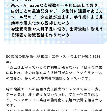
楽天・Amazonなど複数モールに出店しており、
店舗ごとの最適配分やデータ集計に課題がある方
ツール間のデータ連携が進まず、手作業による非
効率や属人化から脱却したい方
物流費高騰や人員不足に悩み、出荷波動に耐えう
る強固な物流基盤を作りたい方
EC市場の競争激化や物流・広告コストの上昇が続く2026
年。
「売上は上がっているのに利益が残らない」「日々の作業
に追われ、次の施策を考える時間がない」というリソース
の限界が、多くのEC事業者の課題となっています。
特に複数モールの展開は売上拡大のチャンスである一方、
データ集計、増え続ける問い合わせ、受注や物流手配な
ど、バックオフィス業務の複雑化と現場の疲弊を招きがち
です。
フロントの販促で売上を最大化しても、バックヤードが手