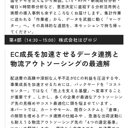
面をデモを交えながら解説。LTV・RFM・新規既存分析・
曜日×時間帯分析など、意思決定に直結する分析活用例と
実際の導入事例も余すところなくお届けします。集計作業
に追われる「作業者」から、データを武器に動く「マーケ
ター」へ。その具体的な道筋を、本セッションで持ち帰っ
てください。
第4部（14:30～15:00）株式会社はぴロジ
EC成長を加速させるデータ連携と
物流アウトソーシングの最適解
配送費の高騰や深刻な人手不足がECの利益を圧迫する今、
事業成長を加速させるためには、バックヤードを「コスト
センター」ではなく「売上を支える基盤」へ変革すること
が重要です 。しかし、多くの企業が最適なアウトソーシン
グ先の見極めやコスト最適化に頭を悩ませています 。
本パートでは、カートやモール、既存システムと「倉庫」
の隙間を埋めるデータ連携の仕組みや 、急激な出荷波動に
も耐えうる物流アウトソーシング先の「4つの選定基準」