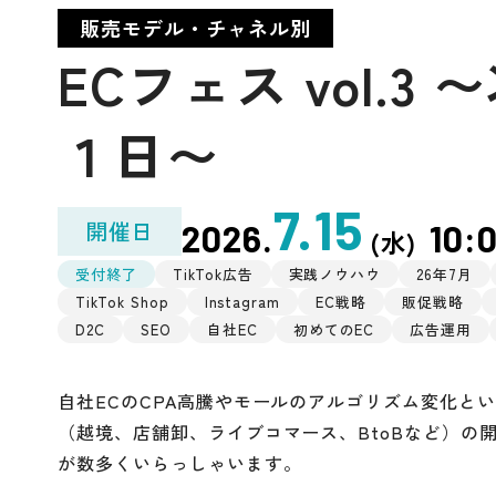
販売モデル・チャネル別
ECフェス vol.
１日〜
7.15
開催日
2026.
10:
(水)
受付終了
TikTok広告
実践ノウハウ
26年7月
TikTok Shop
Instagram
EC戦略
販促戦略
D2C
SEO
自社EC
初めてのEC
広告運用
自社ECのCPA高騰やモールのアルゴリズム変化と
（越境、店舗卸、ライブコマース、BtoBなど）の
が数多くいらっしゃいます。