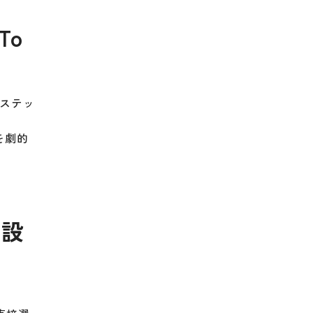
To
のステッ
を劇的
業設