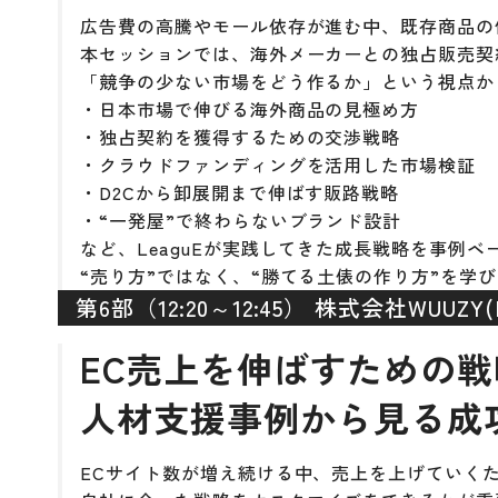
広告費の高騰やモール依存が進む中、既存商品の
本セッションでは、海外メーカーとの独占販売契
「競争の少ない市場をどう作るか」という視点か
・日本市場で伸びる海外商品の見極め方
・独占契約を獲得するための交渉戦略
・クラウドファンディングを活用した市場検証
・D2Cから卸展開まで伸ばす販路戦略
・“一発屋”で終わらないブランド設計
など、LeaguEが実践してきた成長戦略を事例
“売り方”ではなく、“勝てる土俵の作り方”を学
第6部（12:20～12:45） 株式会社WUUZY
EC売上を伸ばすための戦
人材支援事例から見る成
ECサイト数が増え続ける中、売上を上げていく