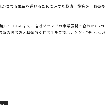
カー様が次なる飛躍を遂げるために必要な戦略・施策を「販売
越境EC、BtoBまで、自社ブランドの事業展開に合わせた7
最新の勝ち筋と具体的な打ち手をご提示いただく“チャネル
ss