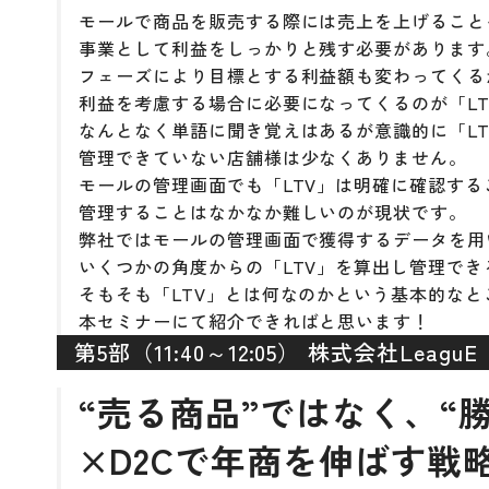
モールで商品を販売する際には売上を上げること
事業として利益をしっかりと残す必要があります
フェーズにより目標とする利益額も変わってくる
利益を考慮する場合に必要になってくるのが「L
なんとなく単語に聞き覚えはあるが意識的に「L
管理できていない店舗様は少なくありません。
モールの管理画面でも「LTV」は明確に確認す
管理することはなかなか難しいのが現状です。
弊社ではモールの管理画面で獲得するデータを用
いくつかの角度からの「LTV」を算出し管理で
そもそも「LTV」とは何なのかという基本的な
本セミナーにて紹介できればと思います！
第5部（11:40～12:05） 株式会社LeaguE
“売る商品”ではなく、“
×D2Cで年商を伸ばす戦