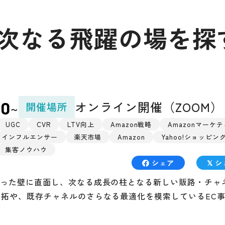
3 〜次なる飛躍の場を探
オンライン開催（ZOOM）
00
開催場所
~
UGC
CVR
LTV向上
Amazon戦略
Amazonマーケ
インフルエンサー
楽天市場
Amazon
Yahoo!ショッピン
集客ノウハウ
シェア
シ
いった壁に直面し、次なる成長の柱となる新しい販路・チャ
開拓や、既存チャネルのさらなる最適化を模索しているEC