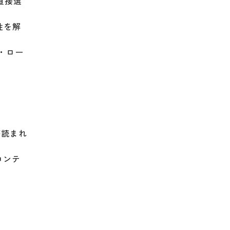
直接選
性を解
・ロー
が読まれ
コンテ