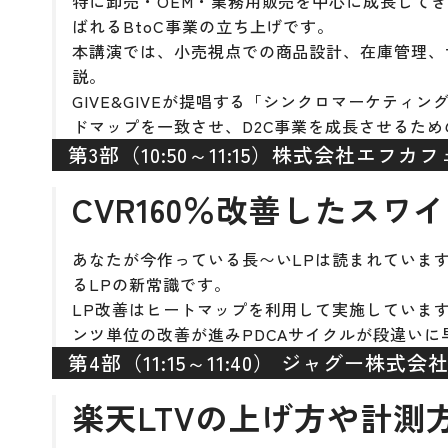
特に卸売・OEM・業務用販売を中心に成長して
ばれるBtoC事業の立ち上げです。
本講演では、小売視点での商品設計、在庫管理、
説。
GIVE&GIVEが提唱する「シンクロマーケテ
ドマップを一致させ、D2C事業を成長させるた
第3部（10:50～11:15）株式会社エフカフ
CVR160％改善したスワ
あなたが今作っている長〜いLPは読まれていま
るLPの新常識です。
LP改善はヒートマップを利用して実施しています
ンツ単位の改善が進みPDCAサイクルが段違いに
第4部（11:15～11:40） ジャグー株式会
楽天LTVの上げ方や計測