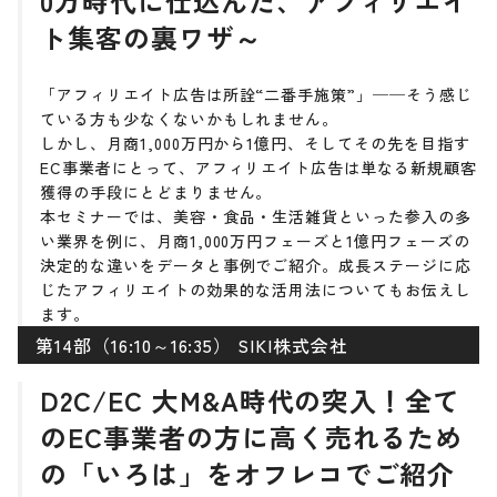
0万時代に仕込んだ、アフィリエイ
ト集客の裏ワザ～
「アフィリエイト広告は所詮“二番手施策”」──そう感じ
ている方も少なくないかもしれません。
しかし、月商1,000万円から1億円、そしてその先を目指す
EC事業者にとって、アフィリエイト広告は単なる新規顧客
獲得の手段にとどまりません。
本セミナーでは、美容・食品・生活雑貨といった参入の多
い業界を例に、月商1,000万円フェーズと1億円フェーズの
決定的な違いをデータと事例でご紹介。成長ステージに応
じたアフィリエイトの効果的な活用法についてもお伝えし
ます。
第14部（16:10～16:35） SIKI株式会社
D2C/EC 大M&A時代の突入！全て
のEC事業者の方に高く売れるため
の「いろは」をオフレコでご紹介