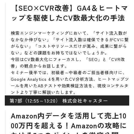
【SEO×CVR改善】GA4＆ヒートマ
ップを駆使したCV数最大化の手法
検索エンジンマーケティングにおいて、「サイト流入数が
なかなか伸びない」「サイト流入数は確保できるがCVに繋
がらない」「コストやリソースだけが嵩み、成果に繋がら
ない」などの課題をお持ちではないでしょうか。
今回はCV数最大化にフォーカスし、「SEO」と「CVR改
善」の観点からお話します。
セミナー後半では、初級者～中級者のご担当者様向けに、
Google Analytics 4を用いたCV分析方法、ヒートマップツ
ールを用いたABテストや効果検証方法を、現役コンサルタ
ントより丁寧に解説いたします。
第7部（12:55～13:20） 株式会社キャスター
Amazon内データを活用して売上10
00万円を超える！Amazonの攻略に