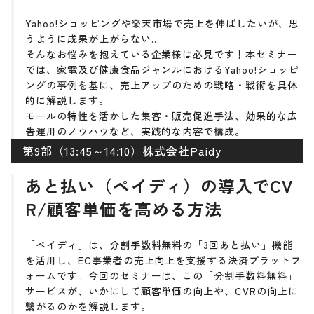
Yahoo!ショッピングや楽天市場で売上を伸ばしたいが、思
うように成果が上がらない…
そんなお悩みを抱えている企業様は必見です！本セミナー
では、家電及び健康食品ジャンルにおけるYahoo!ショッピ
ングの事例を基に、売上アップのための戦略・戦術を具体
的に解説します。
モールの特性を活かした集客・販売促進手法、効果的な広
告運用のノウハウなど、実践的な内容で構成。
第9部（13:45～14:10）株式会社Paidy
あと払い（ペイディ）の導入でCV
R/顧客単価を高める方法
「ペイディ」は、分割手数料無料の「3回あと払い」機能
を活用し、EC事業者の売上向上を支援する決済プラットフ
ォームです。今回のセミナーは、この「分割手数料無料」
サービスが、いかにして顧客単価の向上や、CVRの向上に
繋がるのかを解説します。