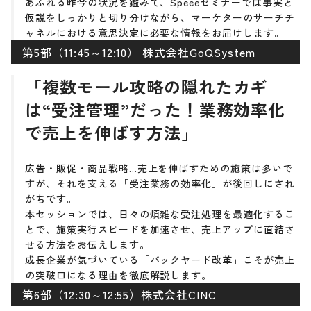
あふれる昨今の状況を鑑みて、Speeeセミナーでは事実と
仮説をしっかりと切り分けながら、マーケターのサーチチ
ャネルにおける意思決定に必要な情報をお届けします。
第5部（11:45～12:10） 株式会社GoQSystem
「複数モール攻略の隠れたカギ
は“受注管理”だった！業務効率化
で売上を伸ばす方法」
広告・販促・商品戦略…売上を伸ばすための施策は多いで
すが、それを支える「受注業務の効率化」が後回しにされ
がちです。
本セッションでは、日々の煩雑な受注処理を最適化するこ
とで、施策実行スピードを加速させ、売上アップに直結さ
せる方法をお伝えします。
成長企業が気づいている「バックヤード改革」こそが売上
の突破口になる理由を徹底解説します。
第6部（12:30～12:55）株式会社CINC