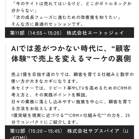
「今のサイトは売れてはいるけど、どこがボトルネックか
分からない」
「次の成長フェーズに進むための改善策を知りたい」
そんな方に最適のセッションです。
第11部（14:55～15:20） 株式会社エートゥジェイ
AIでは差がつかない時代に、“顧客
体験”で売上を変えるマーケの裏側
売上1億を目指す道のりでは、顧客を育てる仕組みと数字の
使い方が大きなカギになります。
本セミナーでは、リピート率やLTVを高めるためのCRMの
考え方と、その実践ポイントを解説。
日々の業務に落とし込みやすい施策を中心に、顧客を育て
る方法をお伝えします。
1億突破を現実に近づける””CRM×仕組み化””の力を、25
分でコンパクトにご紹介します。
第12部（15:20～15:45） 株式会社サブスパイア（U
-KOMI）