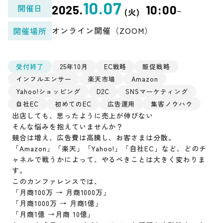
10.07
開催日
2025.
10:00
~
(火)
オンライン開催（ZOOM）
開催場所
受付終了
25年10月
EC戦略
販促戦略
インフルエンサー
楽天市場
Amazon
Yahoo!ショッピング
D2C
SNSマーケティング
自社EC
初めてのEC
広告運用
集客ノウハウ
出店しても、思ったように売上が伸びない
そんな悩みを抱えていませんか？
競合は増え、広告費は高騰し、お客さまは分散。
「Amazon」「楽天」「Yahoo!」「自社EC」など、どのチ
ャネルで戦うかによって、やるべきことは大きく変わりま
す。
このカンファレンスでは、
「月商100万 → 月商1000万」
「月商1000万 → 月商1億」
「月商1億 →月商 10億」