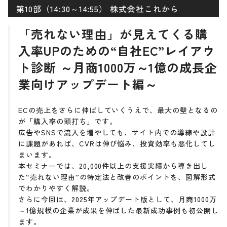
第10部（14:30～14:55） 株式会社これから
「売れない理由」が見えてくる購
入率UPのための“自社EC”レイアウ
ト診断 ～月商1000万～1億の成長企
業向けアップデート編～
ECの売上をさらに伸ばしていくうえで、最大の壁となるの
が「購入率の頭打ち」です。
広告やSNSで流入を増やしても、サイト内での導線や設計
に課題があれば、CVRは伸び悩み、投資効率も悪化してし
まいます。
本セミナーでは、20,000件以上の支援実績から導き出し
た“売れない理由”の特定法と改善のポイントを、図解形式
でわかりやすく解説。
さらに今回は、2025年アップデート版として、月商1000万
～1億規模の企業が成果を伸ばした最新成功事例も初公開し
ます。