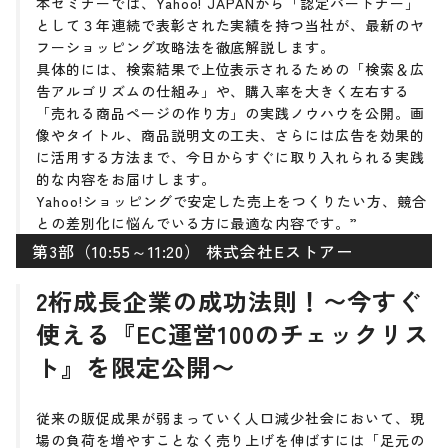
本セミナーでは、Yahoo! JAPANから「認定パートナー」
として３年連続で表彰された実績を持つ当社が、最新のヤ
フーショッピング攻略法を徹底解説します。
具体的には、検索結果で上位表示されるための「検索＆広
告アルゴリズムの仕組み」や、購入率を大きく左右する
「売れる商品ページの作り方」の実践ノウハウを公開。画
像やタイトル、商品説明文の工夫、さらには広告を効果的
に活用する方法まで、今日からすぐに取り入れられる実践
的な内容をお届けします。
Yahoo!ショッピングで安定した売上をつくりたい方、競合
との差別化に悩んでいる方に最適な内容です。”
第3部（10:55～11:20） 株式会社Eストアー
2桁成長企業の成功法則！〜今すぐ
使える『EC運営100のチェックリス
ト』を限定公開〜
従来の販促成果が弱まっていく人口減少社会において、現
場の負荷を増やすことなく売り上げを伸ばすには「足元の