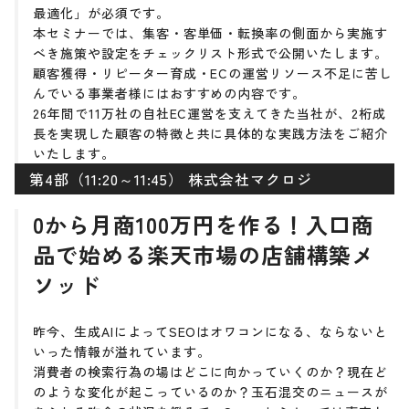
最適化」が必須です。
本セミナーでは、集客・客単価・転換率の側面から実施す
べき施策や設定をチェックリスト形式で公開いたします。
顧客獲得・リピーター育成・ECの運営リソース不足に苦し
んでいる事業者様にはおすすめの内容です。
26年間で11万社の自社EC運営を支えてきた当社が、2桁成
長を実現した顧客の特徴と共に具体的な実践方法をご紹介
いたします。
第4部（11:20～11:45） 株式会社マクロジ
0から月商100万円を作る！入口商
品で始める楽天市場の店舗構築メ
ソッド
昨今、生成AIによってSEOはオワコンになる、ならないと
いった情報が溢れています。
消費者の検索行為の場はどこに向かっていくのか？現在ど
のような変化が起こっているのか？玉石混交のニュースが