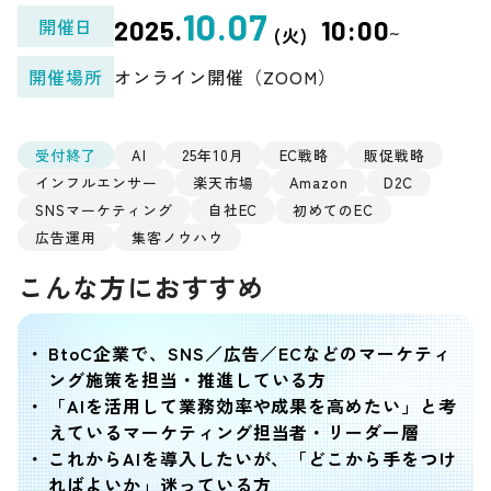
10.07
開催日
2025.
10:00
~
(火)
オンライン開催（ZOOM）
開催場所
受付終了
AI
25年10月
EC戦略
販促戦略
インフルエンサー
楽天市場
Amazon
D2C
SNSマーケティング
自社EC
初めてのEC
広告運用
集客ノウハウ
こんな方におすすめ
BtoC企業で、SNS／広告／ECなどのマーケティ
ング施策を担当・推進している方
「AIを活用して業務効率や成果を高めたい」と考
えているマーケティング担当者・リーダー層
これからAIを導入したいが、「どこから手をつけ
ればよいか」迷っている方