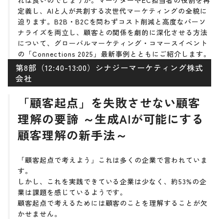
れば良いのでしょうか。マーケターやEC担当者の役割を再
定義し、AIと人が共創する次世代マーケティングの全貌に
迫ります。B2B・B2Cを問わずコスト削減と高度なパーソ
ナライズを両立し、顧客との関係を劇的に深化させる方法
について、グローバルマーケティング・コマースイベント
の「Connections 2025」最新事例とともにご紹介します。
第8部（12:40-13:00）シナジーマーケティング株式
会社
「顧客起点」を失敗させない顧客
理解の要諦 ～生成AIが可能にする
顧客理解の新手法～
「顧客起点で考えよう」これは多くの企業で言われていま
す。
しかし、これを実践できている企業は少なく、約53%の企
業は課題を感じているようです。
顧客起点で考えるためには顧客のことを理解することが欠
かせません。