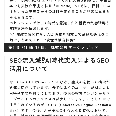
特に、Googleが米国・インドで先行実装を開始し、今後日
本でも実装が予測される「AI Mode」※1では、評判・口コ
ミといった第三者からの評価を集めることが非常に重要と
考えられます。
本セッションでは、AI時代を意識した次世代の集客戦略と
実践方法を解説します。
※1 複雑な質問にも、AIが深掘り検索して最適な答えを自
動でまとめてくれる“次世代検索体験”
第6部（11:55-12:15） 株式会社マーケメディア
SEO流入減⁉AI時代突入によるGEO
活用について
今、ChatGPTやGoogle SGEなど、⽣成AIを使った検索が
急速に広がっています。今では多くのユーザーがAIによる
回答や要約を頼りにしており、従来の検索エンジンからウ
ェブサイトへのアクセスは減少しています。こうした中で
注⽬されているのが、GEO（Generative Engine Optimiza
tion）です。今後、AIが検索の中⼼となる時代において、