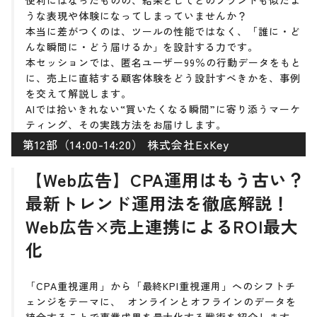
便利にはなったものの、結果としてどのブランドも似たよ
うな表現や体験になってしまっていませんか？
本当に差がつくのは、ツールの性能ではなく、「誰に・ど
んな瞬間に・どう届けるか」を設計する力です。
本セッションでは、匿名ユーザー99％の行動データをもと
に、売上に直結する顧客体験をどう設計すべきかを、事例
を交えて解説します。
AIでは拾いきれない“買いたくなる瞬間”に寄り添うマーケ
ティング、その実践方法をお届けします。
第12部（14:00-14:20） 株式会社ExKey
【Web広告】CPA運用はもう古い？
最新トレンド運用法を徹底解説！
Web広告×売上連携によるROI最大
化
「CPA重視運用」から「最終KPI重視運用」へのシフトチ
ェンジをテーマに、 オンラインとオフラインのデータを