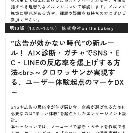
を活用して売上に繋げるためのアプローチ方法や、今後目
指すべき理想的なメルマガについて解説します。メルマガ
施策に興味がある方や、課題や疑問をお持ちの方はぜひご
参加ください。
第10部（13:20-13:40） 株式会社on the bakery
”広告が効かない時代”の新ルー
ル！ AI×診断・ガチャでSNS・E
C・LINEの反応率を爆上げする方
法<br>～クロワッサンが実現す
る、ユーザー体験起点のマーケDX
～
SNSや広告の反応率が伸び悩む今、企業が選ばれるために
必要なのは“楽しい体験”を起点としたエンゲージメント設
計。
本セッションでは、ノーコードで診断・ガチャを作成でき