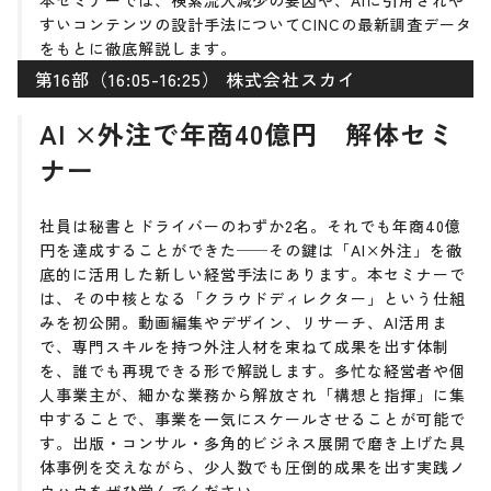
本セミナーでは、検索流入減少の要因や、AIに引用されや
すいコンテンツの設計手法についてCINCの最新調査データ
をもとに徹底解説します。
第16部（16:05-16:25） 株式会社スカイ
AI ×外注で年商40億円 解体セミ
ナー
社員は秘書とドライバーのわずか2名。それでも年商40億
円を達成することができた──その鍵は「AI×外注」を徹
底的に活用した新しい経営手法にあります。本セミナーで
は、その中核となる「クラウドディレクター」という仕組
みを初公開。動画編集やデザイン、リサーチ、AI活用ま
で、専門スキルを持つ外注人材を束ねて成果を出す体制
を、誰でも再現できる形で解説します。多忙な経営者や個
人事業主が、細かな業務から解放され「構想と指揮」に集
中することで、事業を一気にスケールさせることが可能で
す。出版・コンサル・多角的ビジネス展開で磨き上げた具
体事例を交えながら、少人数でも圧倒的成果を出す実践ノ