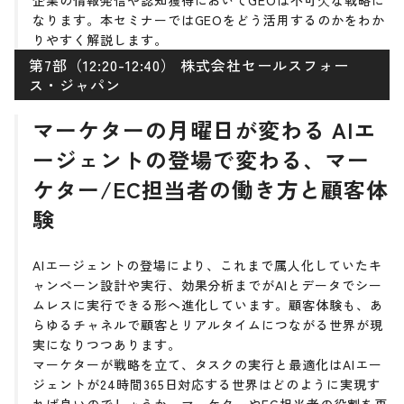
企業の情報発信や認知獲得においてGEOは不可⽋な戦略に
なります。本セミナーではGEOをどう活用するのかをわか
りやすく解説します。
第7部（12:20-12:40） 株式会社セールスフォー
ス・ジャパン
マーケターの月曜日が変わる AIエ
ージェントの登場で変わる、マー
ケター/EC担当者の働き方と顧客体
験
AIエージェントの登場により、これまで属人化していたキ
ャンペーン設計や実行、効果分析までがAIとデータでシー
ムレスに実行できる形へ進化しています。顧客体験も、あ
らゆるチャネルで顧客とリアルタイムにつながる世界が現
実になりつつあります。
マーケターが戦略を立て、タスクの実行と最適化はAIエー
ジェントが24時間365日対応する世界はどのように実現す