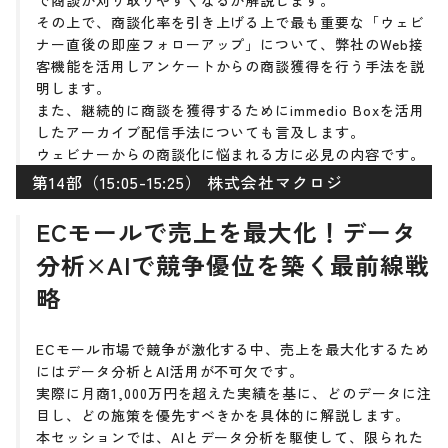
で商談が刈り取りやすくなるか解説します。
その上で、商談化率を引き上げる上で最も重要な「ウェビ
ナー直後の即座フォローアップ」について、弊社のWeb接
客機能を活用しアンケートからの商談獲得を行う手法を説
明します。
また、継続的に商談を獲得するためにimmedio Boxを活用
したアーカイブ配信手法についても言及します。
ウェビナーからの商談化に悩まれる方に必見の内容です。
第14部（15:05-15:25） 株式会社マクロジ
ECモールで売上を最大化！データ
分析×AIで競争優位を築く最前線戦
略
ECモール市場で競争が激化する中、売上を最大化するため
にはデータ分析とAI活用が不可欠です。
実際に月商1,000万円を超えた実績を基に、どのデータに注
目し、どの施策を優先すべきかを具体的に解説します。
本セッションでは、AIとデータ分析を駆使して、限られた