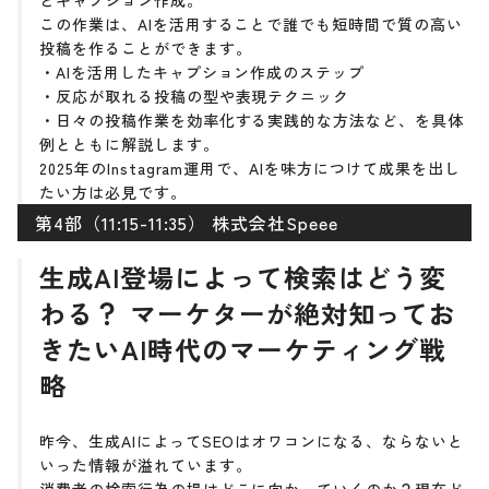
とキャプション作成。
この作業は、AIを活用することで誰でも短時間で質の高い
投稿を作ることができます。
・AIを活用したキャプション作成のステップ
・反応が取れる投稿の型や表現テクニック
・日々の投稿作業を効率化する実践的な方法など、を具体
例とともに解説します。
2025年のInstagram運用で、AIを味方につけて成果を出し
たい方は必見です。
第4部（11:15-11:35） 株式会社Speee
生成AI登場によって検索はどう変
わる？ マーケターが絶対知ってお
きたいAI時代のマーケティング戦
略
昨今、生成AIによってSEOはオワコンになる、ならないと
いった情報が溢れています。