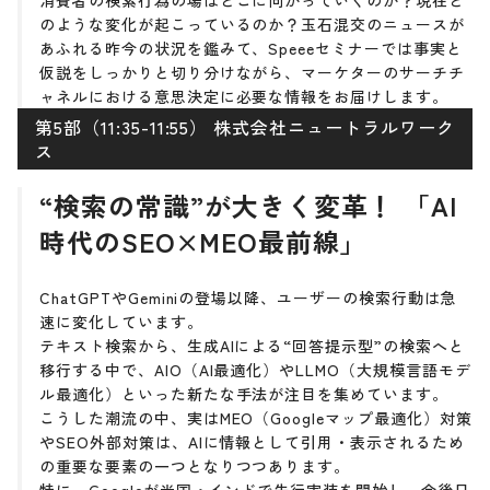
消費者の検索行為の場はどこに向かっていくのか？現在ど
のような変化が起こっているのか？玉石混交のニュースが
あふれる昨今の状況を鑑みて、Speeeセミナーでは事実と
仮説をしっかりと切り分けながら、マーケターのサーチチ
ャネルにおける意思決定に必要な情報をお届けします。
第5部（11:35-11:55） 株式会社ニュートラルワーク
ス
“検索の常識”が大きく変革！ 「AI
時代のSEO×MEO最前線」
ChatGPTやGeminiの登場以降、ユーザーの検索行動は急
速に変化しています。
テキスト検索から、生成AIによる“回答提示型”の検索へと
移行する中で、AIO（AI最適化）やLLMO（大規模言語モデ
ル最適化）といった新たな手法が注目を集めています。
こうした潮流の中、実はMEO（Googleマップ最適化）対策
やSEO外部対策は、AIに情報として引用・表示されるため
の重要な要素の一つとなりつつあります。