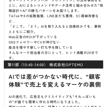
るマーケティングツール「クロワッサン」の活用事例をも
とに、AIによるレコメンドやデータ活用と組み合わせた“体
験設計×AI”の勝ちパターンをお届けします。
TikTokやXの拡散施策、LINE友だち獲得、EC導線改善な
ど…
「どこで」「どう」AIを取り入れると効果的か？を、事例
とともにご紹介。
Web広告のROIが下がっている
SNSフォロワーやCVが伸びない
接点を増やす新しい打ち手を探している
そんなマーケ担当者の方にとって、ヒント満載の20分で
す。
第11部（13:40-14:00） 株式会社OPTEMO
AIでは差がつかない時代に、“顧客
体験”で売上を変えるマーケの裏側
AIの進化で、広告文もクリエイティブも“それっぽいも
の”が誰でも簡単に作れる時代になりました。