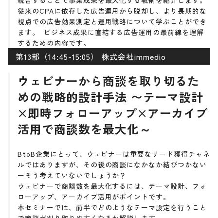
統合することで事業成果を最大化する戦術を紹介します。
従来のCPAに依存した広告運用から脱却し、より長期的な
視点での広告効果測定と運用戦略について学ぶことができ
ます。 ビジネス成果に直結する広告運用の最前線を理解
するための内容です。
第13部（14:45-15:05） 株式会社immedio
ウェビナーから商談を取り切るた
めの戦略的設計手法 〜テーマ設計
×即時フォローアップ×アーカイブ
活用で商談数を最大化～
BtoB企業にとって、ウェビナーは重要なリード獲得チャネ
ルではありますが、その後の商談になかなか結びつかない
ーそう考えていないでしょうか？
ウェビナーで商談数を最大化するには、テーマ設計、フォ
ローアップ、アーカイブ活用がポイントです。
本セミナーでは、前半でどのようなテーマ設定を行うこと