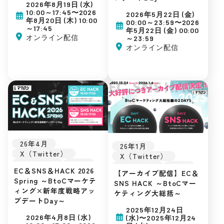
アーカイブ配信
楽天市場
Amazon
2026年8月19日 (水)
楽天市場
Amazon
Yahoo!ショッピング
10:00～17:45〜2026
2026年5月22日 (金)
Yahoo!ショッピング
D2C
年8月20日 (木) 10:00
00:00～23:59〜2026
～17:45
D2C
SNSマーケティング
年5月22日 (金) 00:00
オンライン配信
～23:59
SNSマーケティング
自社EC
オンライン配信
自社EC
初めてのEC
初めてのEC
広告運用
広告運用
集客ノウハウ
集客ノウハウ
26年4月
26年1月
X（Twitter）
X（Twitter）
Instagram
SNS
Instagram
SNS
EC＆SNS＆HACK 2026
【アーカイブ配信】EC＆
LINE
EC戦略
LINE
EC戦略
Spring ～BtoCマーケテ
SNS HACK ～BtoCマー
販促戦略
TikTok
販促戦略
TikTok
ィング×新年度戦略アッ
ケティング大総括～
最新トレンド
最新トレンド
プデートDay～
インフルエンサー
インフルエンサー
2025年12月24日
楽天市場
Amazon
アーカイブ配信
2026年4月8日 (水)
(水)〜2025年12月24
Yahoo!ショッピング