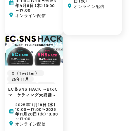
楽天市場
Amazon
10:00～17:00〜2026
日 (水)
D2C
年4月9日 (木) 10:00
オンライン配信
Yahoo!ショッピング
～17:00
SNSマーケティング
Qoo10
D2C
オンライン配信
自社EC
SNSマーケティング
初めてのEC
自社EC
広告運用
初めてのEC
集客ノウハウ
広告運用
集客ノウハウ
X（Twitter）
25年11月
Instagram
SNS
EC＆SNS HACK ～BtoC
LINE
EC戦略
マーケティング大総括～
販促戦略
TikTok
最新トレンド
2025年11月19日 (水)
インフルエンサー
10:00～17:00〜2025
楽天市場
Amazon
年11月20日 (木) 10:00
～17:00
Yahoo!ショッピング
オンライン配信
Qoo10
D2C