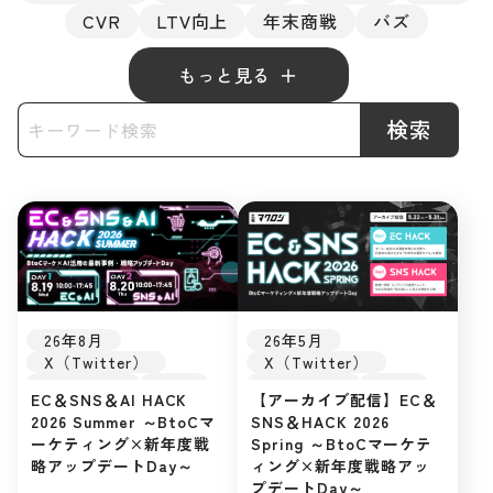
CVR
LTV向上
年末商戦
バズ
もっと見る
検索
26年5月
26年8月
X（Twitter）
X（Twitter）
Instagram
SNS
Instagram
SNS
【アーカイブ配信】EC＆
EC＆SNS＆AI HACK
LINE
EC戦略
LINE
EC戦略
SNS＆HACK 2026
2026 Summer ～BtoCマ
販促戦略
TikTok
販促戦略
TikTok
Spring ～BtoCマーケテ
ーケティング×新年度戦
最新トレンド
最新トレンド
ィング×新年度戦略アッ
略アップデートDay～
インフルエンサー
インフルエンサー
プデートDay～