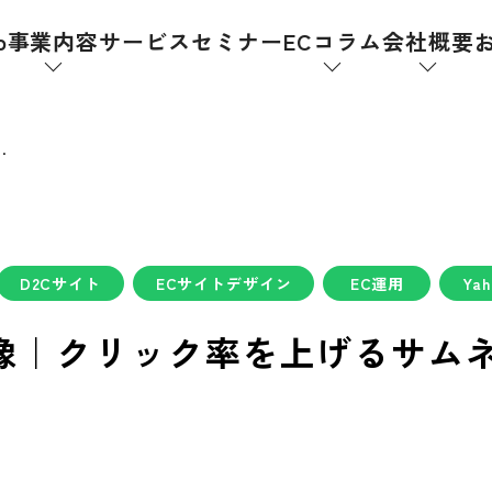
p
事業内容
サービス
セミナー
ECコラム
会社概要
率を上げるサムネイル戦略
D2Cサイト
ECサイトデザイン
EC運用
Ya
像｜クリック率を上げるサム