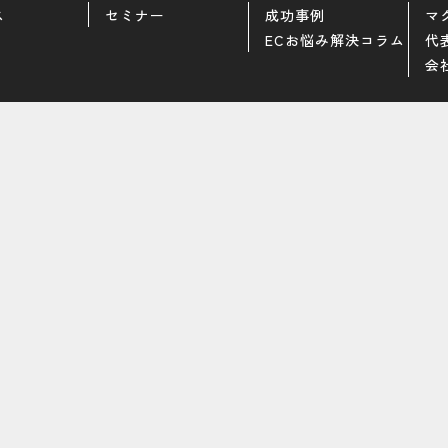
ス
セミナー
成功事例
マ
ECお悩み解決コラム
代
会