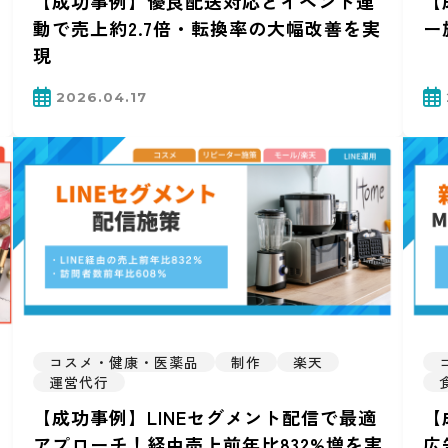
【成功事例】優良配送対応とイベント連
【
動で売上約2.7倍・転換率の大幅改善を実
ー
現
2026.04.17
コスメ・健康・医薬品
制作
楽天
運営代行
【成功事例】LINEセグメント配信で最適
【
アプローチ！経由売上前年比832%増を実
広