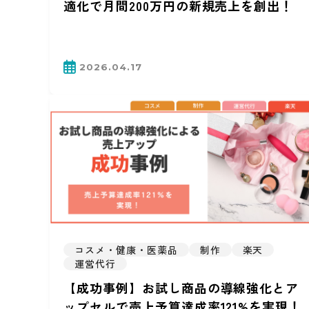
適化で月間200万円の新規売上を創出！
2026.04.17
コスメ・健康・医薬品
制作
楽天
運営代行
【成功事例】お試し商品の導線強化とア
ップセルで売上予算達成率121%を実現！