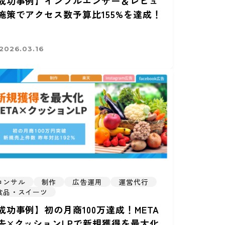
成功事例】インフルエンサー＆レビュ
施策でアクセス数予算比155%を達成！
2026.03.16
コンサル
制作
広告運用
運営代行
食品・スイーツ
成功事例】初の月商100万達成！META
告×クッションLPで新規獲得を最大化