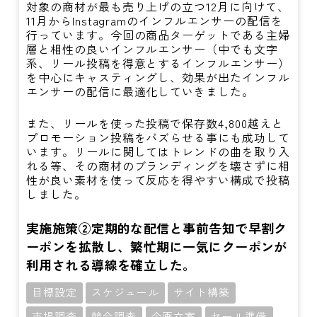
対象の商材が最も売り上げの立つ12月に向けて、
11月からInstagramのインフルエンサーの配信を
行っています。今回の商品ターゲットである主婦
層と相性の良いインフルエンサー（中でも文字
系、リール投稿を得意とするインフルエンサー）
を中心にキャスティングし、効果が出たインフル
エンサーの配信に最適化していきました。
また、リールを使った投稿で保存数4,800越えと
プロモーション投稿をバズらせる事にも成功して
います。リールに関してはトレンドの曲を取り入
れる等、その商材のブランディングを壊さずに相
性が良い素材を使って反応を得やすい構成で投稿
しました。
実施施策②定期的な配信と事前告知で早割ク
ーポンを拡散し、繁忙期に一気にクーポンが
利用される導線を確立した。
目標設定
スケジュール
サイト構築
市場調査
競合調査
企画立案
セール準備