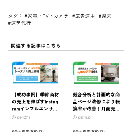
タグ：
家電・TV・カメラ
広告運用
楽天
運営代行
関連する記事はこちら
【成功事例】季節商材
競合分析と計画的な商
の売上を伸ばすInstag
品ページ改修により転
ramインフルエンサー
換率が改善！月商売上
施策｜繁忙期2〜3か月
インパクト1,000万円
2024.02.16
2023.12.20
前からの設計と運用ポ
越えの成功事例
イント
楽天市場運営代行
楽天市場運営代行