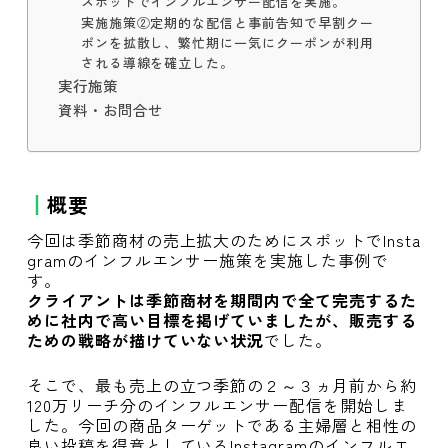
スポットでインフルエンサー配信を実施。
実施施策②定期的な配信と事前告知で早割クー
ポンを拡散し、繁忙期に一気にクーポンが利用
される導線を確立した。
実行施策
資料・お問合せ
概要
今回は季節商材の売上拡大のためにスポットでInsta
gramのインフルエンサー施策を実施した事例で
す。
クライアントは季節商材を期間内で全て完売するた
めに社内で高い目標を掲げていましたが、販売する
ための戦略が描けていない状況
でした。
そこで、最も売上の立つ季節の２～３ヵ月前から約
120万リーチ分のインフルエンサー配信を開始しま
した。今回の商品ターゲットである主婦層と相性の
良い投稿を得意としているInstagramのインフルエ