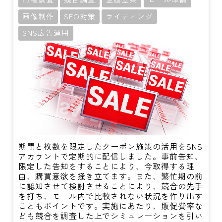
画像制作
SEO対策
ライティング
SNS広告運用
期間と枚数を限定したクーポン施策の活用をSNS
アカウントで定期的に配信しました。事前告知、
限定した告知をすることにより、今取得する理
由、購買意欲を掻き立てます。また、繁忙期の前
に認知させて検討させることにより、競合の先手
を打ち、モール内で比較されない状況を作り出す
こともポイントです。実施にあたり、販促費率な
ども競合を調査した上でシミュレーションを引い