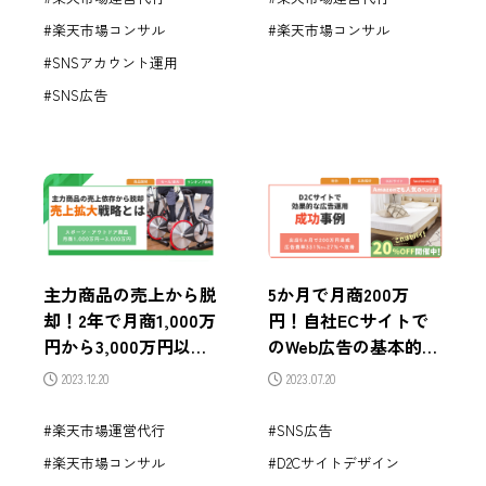
楽天市場コンサル
楽天市場コンサル
SNSアカウント運用
SNS広告
主力商品の売上から脱
5か月で月商200万
却！2年で月商1,000万
円！自社ECサイトで
円から3,000万円以上
のWeb広告の基本的な
に成長した売上拡大戦
種類と効果的な運用方
2023.12.20
2023.07.20
略とは？
法を解説
楽天市場運営代行
SNS広告
楽天市場コンサル
D2Cサイトデザイン