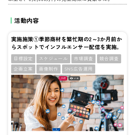
活動内容
実施施策①季節商材を繁忙期の2～3か月前か
らスポットでインフルエンサー配信を実施。
目標設定
スケジュール
市場調査
競合調査
企画立案
画像制作
SNS広告運用