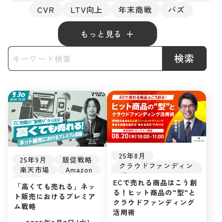
CVR
LTV向上
年末商戦
バズ
もっと見る
検索
25年8月
25年9月
販促戦略
クラウドファンディン
楽天市場
Amazon
グ
D2C
ECで売れる商品はこう創
自社EC
「高くても売れる」ネッ
クラウドファンディン
る！ヒット商品の“型”と
初めてのEC
ト販売におけるプレミア
グ
クラウドファンディング
広告運用
ム戦略
自社EC
活用術
集客ノウハウ
初めてのEC