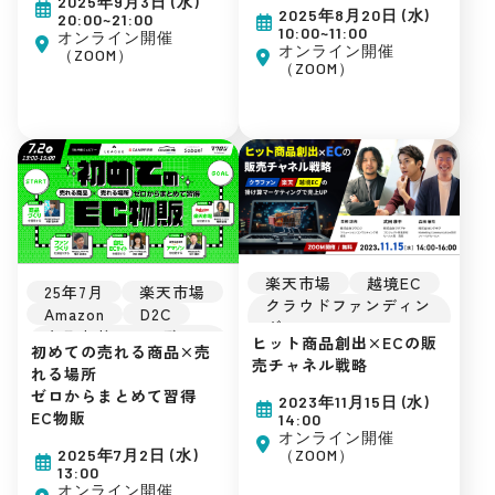
2025年9月3日 (水)
集客ノウハウ
2025年8月20日 (水)
20:00~21:00
10:00~11:00
オンライン開催
オンライン開催
（ZOOM）
（ZOOM）
楽天市場
越境EC
25年7月
楽天市場
クラウドファンディン
Amazon
D2C
グ
クラウドファンディン
ヒット商品創出×ECの販
初めてのEC
初めての売れる商品×売
グ
売チャネル戦略
集客ノウハウ
れる場所
自社EC
ゼロからまとめて習得
初めてのEC
2023年11月15日 (水)
EC物販
14:00
集客ノウハウ
オンライン開催
2025年7月2日 (水)
（ZOOM）
13:00
オンライン開催