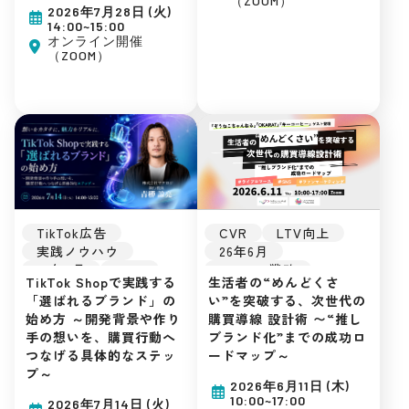
（ZOOM）
集客ノウハウ
Instagram
2026年7月28日 (火)
EC戦略
販促戦略
14:00~15:00
インフルエンサー
オンライン開催
（ZOOM）
楽天市場
Amazon
Yahoo!ショッピング
D2C
SEO
自社EC
初めてのEC
広告運用
集客ノウハウ
TikTok広告
CVR
LTV向上
実践ノウハウ
26年6月
26年7月
UGC
Amazon戦略
TikTok Shopで実践する
生活者の“めんどくさ
バズ
ライブ配信
TikTok Shop
「選ばれるブランド」の
い”を突破する、次世代の
TikTok Shop
EC戦略
始め方 ～開発背景や作り
購買導線 設計術 〜“推し
EC戦略
ライブコマース
手の想いを、購買行動へ
ブランド化”までの成功ロ
初めてのEC
販促戦略
TikTok
つなげる具体的なステッ
ードマップ～
広告運用
楽天市場
Amazon
プ～
集客ノウハウ
Yahoo!ショッピング
2026年6月11日 (木)
D2C
自社EC
10:00~17:00
2026年7月14日 (火)