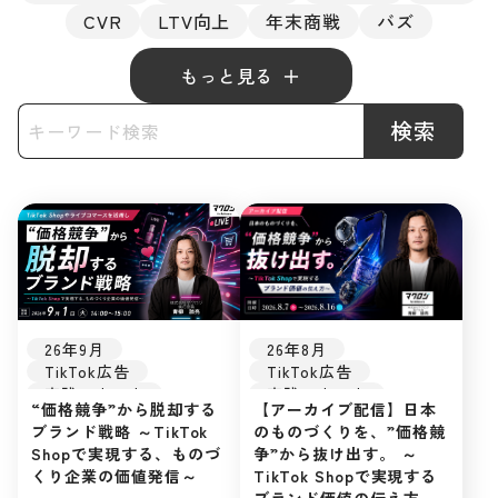
CVR
LTV向上
年末商戦
バズ
もっと見る
検索
26年9月
26年8月
TikTok広告
TikTok広告
実践ノウハウ
実践ノウハウ
“価格競争”から脱却する
【アーカイブ配信】日本
UGC
バズ
UGC
バズ
ブランド戦略 ～TikTok
のものづくりを、”価格競
ライブ配信
ライブ配信
Shopで実現する、ものづ
争”から抜け出す。 ～
TikTok Shop
TikTok Shop
くり企業の価値発信～
TikTok Shopで実現する
EC戦略
EC戦略
ブランド価値の伝え方～