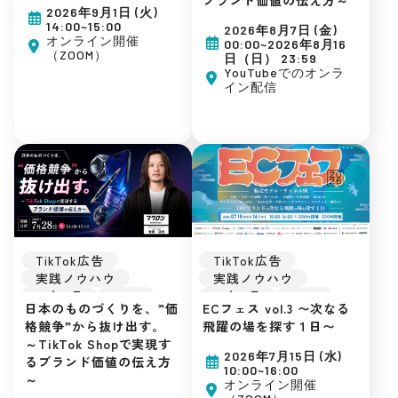
初めてのEC
アーカイブ配信
2026年9月1日 (火)
広告運用
初めてのEC
14:00~15:00
2026年8月7日 (金)
集客ノウハウ
広告運用
オンライン開催
00:00~2026年8月16
（ZOOM）
集客ノウハウ
日（日） 23:59
YouTubeでのオンラ
イン配信
TikTok広告
TikTok広告
実践ノウハウ
実践ノウハウ
26年7月
UGC
26年7月
UGC
日本のものづくりを、”価
ECフェス vol.3 〜次なる
バズ
ライブ配信
CVR
LTV向上
格競争”から抜け出す。
飛躍の場を探す１日〜
TikTok Shop
Amazon戦略
～TikTok Shopで実現す
EC戦略
Amazonマーケティン
2026年7月15日 (水)
るブランド価値の伝え方
初めてのEC
グ
10:00~16:00
～
広告運用
TikTok Shop
オンライン開催