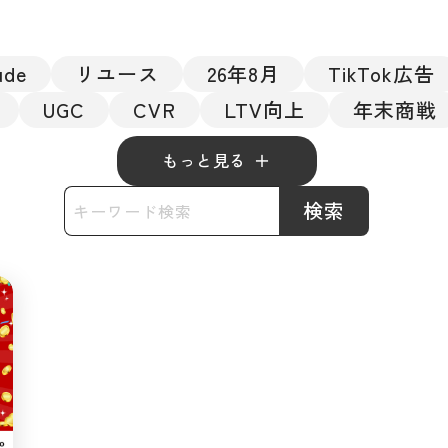
ude
リユース
26年8月
TikTok広告
UGC
CVR
LTV向上
年末商戦
もっと見る
検索