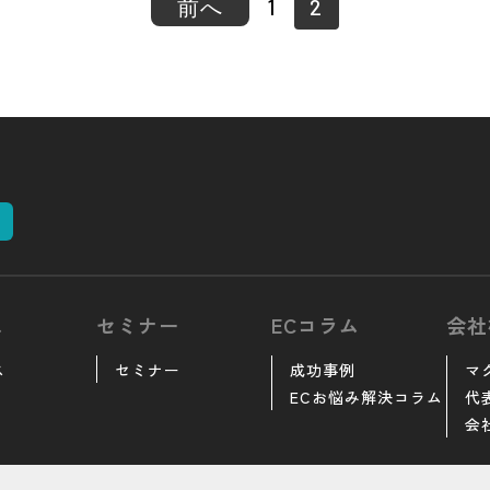
前へ
1
2
ス
セミナー
ECコラム
会社
ス
セミナー
成功事例
マ
ECお悩み解決コラム
代
会