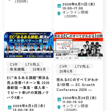
（ZOOM）
Yahoo!ショッピング
集客ノウハウ
2026年6月11日 (木)
D2C
自社EC
10:00~17:00
初めてのEC
オンライン開催
（ZOOM）
広告運用
集客ノウハウ
CVR
LTV向上
CVR
LTV向上
年末商戦
26年6月
26年6月
Amazon戦略
LINE
Amazon戦略
EC”あるある課題”解決＆
EC戦略
販促戦略
売れるECのすべてがわか
EC戦略
販促戦略
売上改善パターン集 2026
楽天市場
Amazon
る1日間 ― EC Growth
楽天市場
Amazon
最新版 〜集客・購入率・
Yahoo!ショッピング
Conference 2026 ―
Yahoo!ショッピング
リピート率UPの実践ノウ
D2C
自社EC
D2C
自社EC
ハウ8選～
2026年5月28日 (木)
初めてのEC
初めてのEC
11:00~15:40
広告運用
広告運用
オンライン開催
2026年6月4日 (木)
集客ノウハウ
（ZOOM）
13:00~16:30
集客ノウハウ