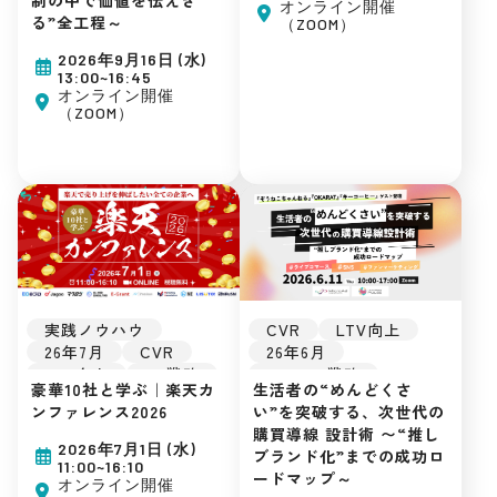
D2C
自社EC
TikTok Shop
オンライン開催
る”全工程～
（ZOOM）
初めてのEC
Instagram
広告運用
EC戦略
販促戦略
2026年9月16日 (水)
集客ノウハウ
インフルエンサー
13:00~16:45
楽天市場
Amazon
オンライン開催
（ZOOM）
Yahoo!ショッピング
D2C
SEO
自社EC
初めてのEC
広告運用
集客ノウハウ
CVR
LTV向上
実践ノウハウ
26年6月
26年7月
CVR
Amazon戦略
LTV向上
EC戦略
生活者の“めんどくさ
豪華10社と学ぶ｜楽天カ
TikTok Shop
販促戦略
楽天市場
い”を突破する、次世代の
ンファレンス2026
EC戦略
D2C
SEO
購買導線 設計術 〜“推し
ライブコマース
自社EC
2026年7月1日 (水)
ブランド化”までの成功ロ
販促戦略
TikTok
初めてのEC
11:00~16:10
ードマップ～
楽天市場
Amazon
広告運用
オンライン開催