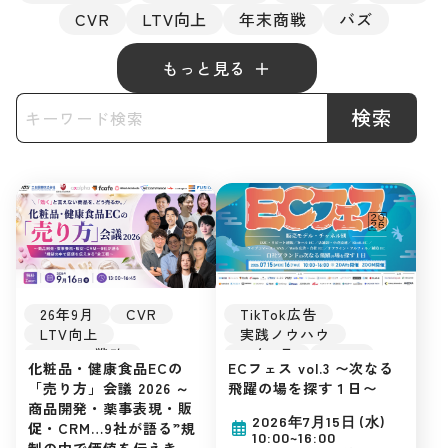
CVR
LTV向上
年末商戦
バズ
もっと見る
検索
26年9月
CVR
TikTok広告
LTV向上
実践ノウハウ
Amazon戦略
26年7月
UGC
化粧品・健康食品ECの
ECフェス vol.3 〜次なる
化粧品
EC戦略
CVR
LTV向上
「売り方」会議 2026 ～
飛躍の場を探す１日〜
販促戦略
Amazon戦略
商品開発・薬事表現・販
最新トレンド
Amazonマーケティン
2026年7月15日 (水)
促・CRM…9社が語る”規
楽天市場
Amazon
グ
10:00~16:00
制の中で価値を伝えき