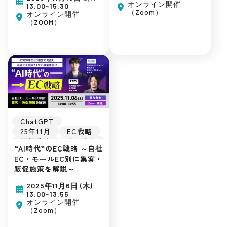
Yahoo!ショッピング
オンライン開催
13:00~15:30
（Zoom）
Qoo10
D2C
オンライン開催
（ZOOM）
SNSマーケティング
自社EC
初めてのEC
広告運用
集客ノウハウ
ChatGPT
25年11月
EC戦略
販促戦略
楽天市場
“AI時代”のEC戦略 ～自社
Amazon
D2C
EC・モールEC別に集客・
SNSマーケティング
販促施策を解説～
自社EC
初めてのEC
2025年11月6日 (木)
広告運用
13:00~13:55
集客ノウハウ
オンライン開催
（Zoom）