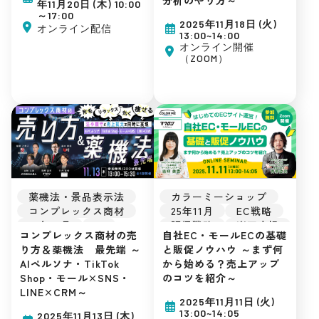
楽天市場
Amazon
年11月20日 (木) 10:00
～17:00
Yahoo!ショッピング
2025年11月18日 (火)
オンライン配信
Qoo10
D2C
13:00~14:00
SNSマーケティング
オンライン開催
（ZOOM）
自社EC
初めてのEC
広告運用
集客ノウハウ
薬機法・景品表示法
カラーミーショップ
コンプレックス商材
25年11月
EC戦略
25年11月
AI
販促戦略
楽天市場
コンプレックス商材の売
自社EC・モールECの基礎
SNS
LINE
Amazon
D2C
り方＆薬機法 最先端 ～
と販促ノウハウ ～まず何
EC戦略
販促戦略
SNSマーケティング
AIペルソナ・TikTok
から始める？売上アップ
TikTok
自社EC
Shop・モール×SNS・
のコツを紹介～
最新トレンド
初めてのEC
LINE×CRM～
CRM
楽天市場
広告運用
2025年11月11日 (火)
Amazon
集客ノウハウ
13:00~14:05
2025年11月13日 (木)