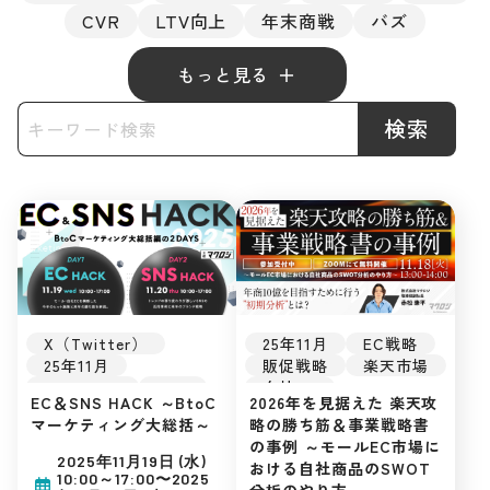
CVR
LTV向上
年末商戦
バズ
もっと見る
検索
X（Twitter）
25年11月
EC戦略
25年11月
販促戦略
楽天市場
Instagram
SNS
自社EC
EC＆SNS HACK ～BtoC
2026年を見据えた 楽天攻
LINE
EC戦略
初めてのEC
マーケティング大総括～
略の勝ち筋＆事業戦略書
販促戦略
TikTok
の事例 ～モールEC市場に
最新トレンド
2025年11月19日 (水)
おける自社商品のSWOT
インフルエンサー
10:00～17:00〜2025
分析のやり方～