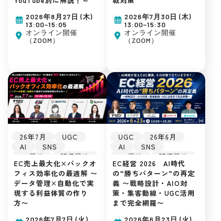
Amazon
D2C
初めてのEC
自社EC
広告運用
2026年8月27日 (木)
2026年7月30日 (木)
初めてのEC
集客ノウハウ
13:00~15:05
13:00~15:30
広告運用
オンライン開催
オンライン開催
（ZOOM）
（ZOOM）
集客ノウハウ
UGC
26年6月
26年7月
UGC
AI
SNS
AI
SNS
EC戦略
販促戦略
EC戦略
販促戦略
EC経営 2026 AI時代
EC売上最大化×バックオ
楽天市場
Amazon
楽天市場
Amazon
の“勝ちパターン”の再定
フィス効率化の最適解 〜
Yahoo!ショッピング
Yahoo!ショッピング
義 〜戦略設計・AIO対
データ管理×自動化で実
D2C
SEO
D2C
SEO
策・集客動線・UGC活用
現する利益体質の作り
自社EC
自社EC
まで完全網羅〜
方〜
初めてのEC
初めてのEC
広告運用
広告運用
2026年6月23日 (火)
2026年7月7日 (火)