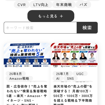
CVR
LTV向上
年末商戦
バズ
もっと見る
検索
26年8月
26年7月
UGC
Amazon戦略
AI
SNS
Amazonマーケティン
EC戦略
販促戦略
脱・広告依存！“売上を奪
楽天市場の“売上の壁”を
グ
楽天市場
Amazon
われない”検索＆集客戦略
突破する！ 月商100万・
YouTube
AI
Yahoo!ショッピング
5選 ～楽天・Amazon・サ
500万・1000万・3000万
SNS
EC戦略
D2C
SEO
イネージ・SNS・
を超える戦略＆下半期商
販促戦略
楽天市場
自社EC
YouTube別に解説！～
戦対策