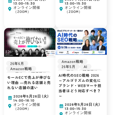
集客ノウハウ
集客ノウハウ
13:00~15:30
13:00~15:30
オンライン開催
オンライン開催
（ZOOM）
（ZOOM）
Amazon戦略
26年6月
26年5月
AI
Amazon戦略
EC戦略
販促戦略
EC戦略
販促戦略
AI時代のSEO戦略 2026
楽天市場
Amazon
モールECで売上が伸びな
楽天市場
Amazon
～アルゴリズムの変化に
Yahoo!ショッピング
い理由 ―売れる店舗と売
Yahoo!ショッピング
ブランド・WEBマーケ担
D2C
自社EC
れない店舗の違い
D2C
自社EC
当者はどう対応すべき？
初めてのEC
初めてのEC
～
2026年5月26日 (火)
広告運用
広告運用
14:00~16:10
集客ノウハウ
集客ノウハウ
オンライン開催
2026年5月26日 (火)
（ZOOM）
13:00~15:30
オンライン開催