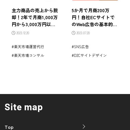
主力商品の売上から脱
5か月で月商200万
却！2年で月商1,000万
円！自社ECサイトで
円から3,000万円以上
のWeb広告の基本的な
に成長した売上拡大戦
種類と効果的な運用方
2023.12.20
2023.07.20
略とは？
法を解説
楽天市場運営代行
SNS広告
楽天市場コンサル
D2Cサイトデザイン
Site map
Top