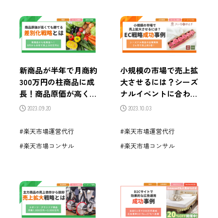
新商品が半年で月商約
小規模の市場で売上拡
300万円の柱商品に成
大させるには？シーズ
長！商品原価が高くて
ナルイベントに合わせ
も勝てる差別化戦略と
た新商品を企画開発し
2023.09.20
2023.10.03
は
て2ヵ月で売上約3倍！
楽天市場運営代行
楽天市場運営代行
楽天市場コンサル
楽天市場コンサル