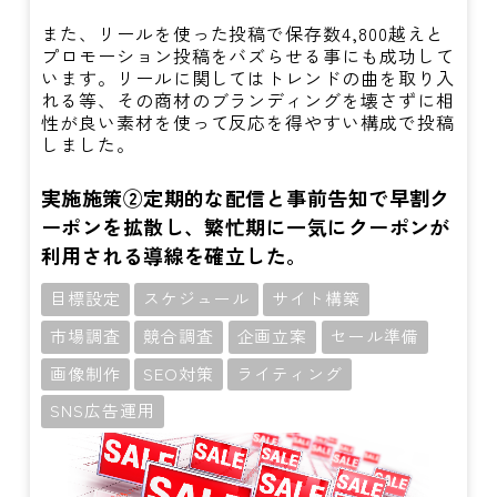
また、リールを使った投稿で保存数4,800越えと
プロモーション投稿をバズらせる事にも成功して
います。リールに関してはトレンドの曲を取り入
れる等、その商材のブランディングを壊さずに相
性が良い素材を使って反応を得やすい構成で投稿
しました。
実施施策②定期的な配信と事前告知で早割ク
ーポンを拡散し、繁忙期に一気にクーポンが
利用される導線を確立した。
目標設定
スケジュール
サイト構築
市場調査
競合調査
企画立案
セール準備
画像制作
SEO対策
ライティング
SNS広告運用