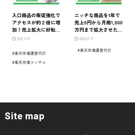
入口商品の販促強化で
ニッチな商品を1年で
アクセスが約２倍に増
売上0円から月商1,000
加！売上拡大に好転し
万円まで拡大させた売
自走モデルを作った成
上拡大戦略
2023.11.21
2024.01.31
功事例
楽天市場運営代行
楽天市場運営代行
楽天市場コンサル
Site map