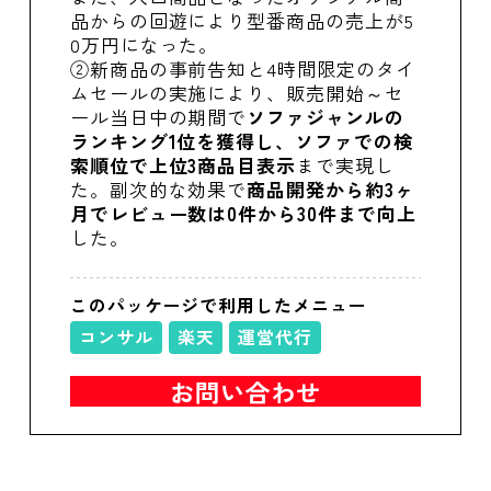
品からの回遊により型番商品の売上が5
0万円になった。
②新商品の事前告知と4時間限定のタイ
ムセールの実施により、販売開始～セ
ール当日中の期間で
ソファジャンルの
ランキング1位を獲得し、ソファでの検
索順位で上位3商品目表示
まで実現し
た。副次的な効果で
商品開発から約3ヶ
月でレビュー数は0件から30件まで向上
した。
このパッケージで利用したメニュー
コンサル
楽天
運営代行
お問い合わせ