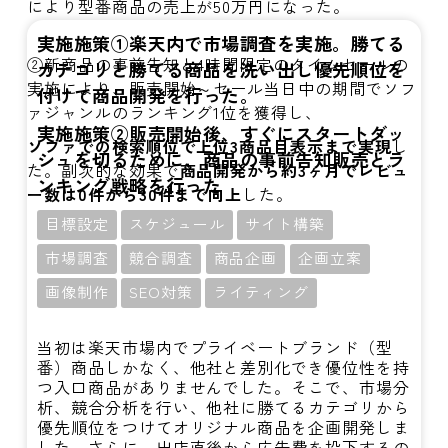
により型番商品の売上が50万円になった。
実施施策①楽天内で市場調査を実施。勝てる
②新商品の事前告知と4時間限定のタイムセールの
カテゴリと勝てる商品を洗い出し優先順位を
実施により、販売開始～セール当日中の期間でソフ
付けて商品開発を行った。
ァジャンルのランキング1位を獲得し、
実施施策②販売開始後、すぐにスタートダッ
ソファでの検索順位で上位3商品目表示まで実現
し
シュを切るために、商品の事前告知販売とラ
た。副次的な効果で
商品開発から約3ヶ月でレビュ
ンキング戦略を行った
ー数は0件から30件まで向上
した。
目標設定
スケジュール
サイト構築
市場調査
競合調査
商品企画
企画立案
画像制作
SEO対策
ライティング
当初は楽天市場内でプライベートブランド（型
番）商品しかなく、他社と差別化でき優位性を持
つ入口商品がありませんでした。そこで、市場分
析、競合分析を行い、他社に勝てるカテゴリから
優先順位をつけてオリジナル商品を企画開発しま
した。さらに、出店直後から広告費を投下するの