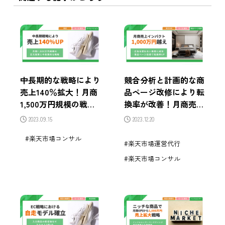
中長期的な戦略により
競合分析と計画的な商
売上140％拡大！月商
品ページ改修により転
1,500万円規模の戦略
換率が改善！月商売上
とは？
インパクト1,000万円
2023.09.15
2023.12.20
越えの成功事例
楽天市場コンサル
楽天市場運営代行
楽天市場コンサル