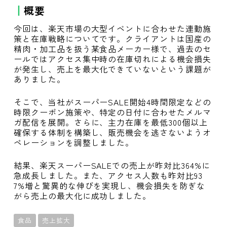
概要
今回は、楽天市場の大型イベントに合わせた連動施
策と在庫戦略についてです。クライアントは国産の
精肉・加工品を扱う某食品メーカー様で、過去のセ
ールではアクセス集中時の在庫切れによる機会損失
が発生し、売上を最大化できていないという課題が
ありました。
そこで、当社がスーパーSALE開始4時間限定などの
時限クーポン施策や、特定の日付に合わせたメルマ
ガ配信を展開。さらに、主力在庫を最低300個以上
確保する体制を構築し、販売機会を逃さないようオ
ペレーションを調整しました。
結果、楽天スーパーSALEでの売上が昨対比364%に
急成長しました。また、アクセス人数も昨対比93
7%増と驚異的な伸びを実現し、機会損失を防ぎな
がら売上の最大化に成功しました。
食品
売上拡大