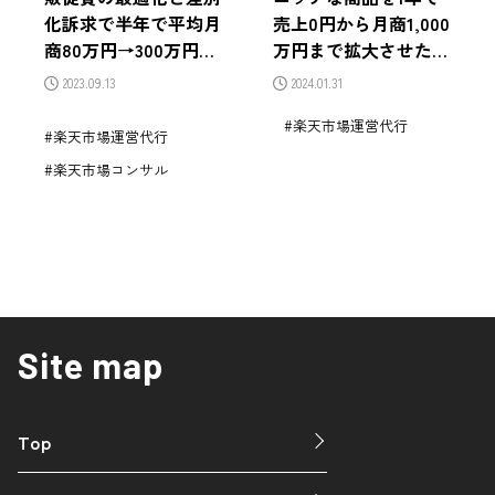
化訴求で半年で平均月
売上0円から月商1,000
商80万円→300万円ま
万円まで拡大させた売
で成長！食品ジャンル
上拡大戦略
2023.09.13
2024.01.31
の楽天市場での売上拡
楽天市場運営代行
大戦略
楽天市場運営代行
楽天市場コンサル
Site map
Top