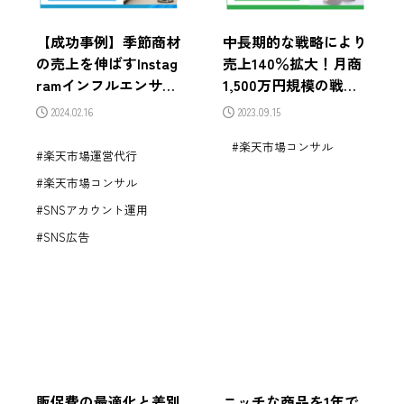
【成功事例】季節商材
中長期的な戦略により
の売上を伸ばすInstag
売上140％拡大！月商
ramインフルエンサー
1,500万円規模の戦略
施策｜繁忙期2〜3か月
とは？
2024.02.16
2023.09.15
前からの設計と運用ポ
楽天市場コンサル
イント
楽天市場運営代行
楽天市場コンサル
SNSアカウント運用
SNS広告
販促費の最適化と差別
ニッチな商品を1年で