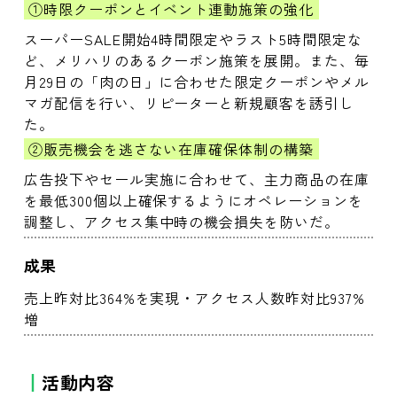
①時限クーポンとイベント連動施策の強化
スーパーSALE開始4時間限定やラスト5時間限定な
ど、メリハリのあるクーポン施策を展開。また、毎
月29日の「肉の日」に合わせた限定クーポンやメル
マガ配信を行い、リピーターと新規顧客を誘引し
た。
②販売機会を逃さない在庫確保体制の構築
広告投下やセール実施に合わせて、主力商品の在庫
を最低300個以上確保するようにオペレーションを
調整し、アクセス集中時の機会損失を防いだ。
成果
売上昨対比364%を実現・アクセス人数昨対比937%
増
活動内容