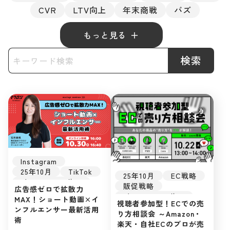
CVR
LTV向上
年末商戦
バズ
もっと見る
検索
Instagram
25年10月
TikTok
25年10月
EC戦略
インフルエンサー
販促戦略
広告感ゼロで拡散力
アーカイブ配信
インフルエンサー
MAX！ショート動画×イ
SNSマーケティング
視聴者参加型！ECでの売
楽天市場
Amazon
ンフルエンサー最新活用
自社EC
り方相談会 ～Amazon・
D2C
自社EC
術
初めてのEC
楽天・自社ECのプロが売
初めてのEC