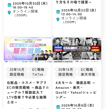
広告運用
り方をその場で提案～
集客ノウハウ
2025年10月30日 (木)
集客ノウハウ
16:00~16:40
2025年10月22日 (水)
オンライン開催
13:00~14:00
（ZOOM）
オンライン開催
（ZOOM）
25年10月
EC戦略
25年10月
EC戦略
販促戦略
TikTok
販促戦略
楽天市場
インフルエンサー
Amazon
化粧品・コスメ・サプリ
4大モール 徹底比較 ～
楽天市場
Amazon
Yahoo!ショッピング
ECの販売戦略 ～商品リニ
Amazon・楽天・
Yahoo!ショッピング
Qoo10
D2C
ューアル？販路拡大？
Qoo10・Yahoo!ショッピ
D2C
美容・コスメ
SNSマーケティング
LTV改善？今必要な施策
ング～
SNSマーケティング
自社EC
とは～
自社EC
初めてのEC
2025年10月9日 (木)
初めてのEC
広告運用