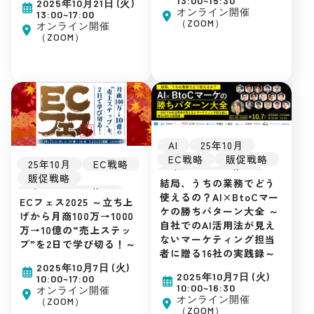
13:00~15:30
2025年10月21日 (火)
広告運用
集客ノウハウ
オンライン開催
13:00~17:00
（ZOOM）
集客ノウハウ
オンライン開催
（ZOOM）
AI
25年10月
EC戦略
販促戦略
25年10月
EC戦略
インフルエンサー
販促戦略
結局、うちの業務でどう
楽天市場
Amazon
インフルエンサー
使えるの？AI×BtoCマー
D2C
ECフェス2025 ～立ち上
楽天市場
Amazon
ケの勝ちパターン大全 ～
SNSマーケティング
げから月商100万→1000
Yahoo!ショッピング
自社でのAI活用法が見え
自社EC
万→10億の“売上ステッ
D2C
ないマーケティング担当
初めてのEC
プ”を2日で学び切る！～
SNSマーケティング
者に贈る16社の実践録～
広告運用
自社EC
2025年10月7日 (火)
集客ノウハウ
初めてのEC
2025年10月7日 (火)
10:00~17:00
10:00~16:30
広告運用
オンライン開催
オンライン開催
（ZOOM）
集客ノウハウ
（ZOOM）