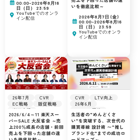
00:00~2026年8月16
いを徹底比較～
日（日） 23:59
YouTubeでのオンラ
2026年8月7日 (金)
イン配信
00:00~2026年8月16
日（日） 23:59
YouTubeでのオンラ
イン配信
26年7月
CVR
CVR
LTV向上
EC戦略
販促戦略
26年6月
楽天市場
Amazon戦略
2026/6/4～11 楽天スー
生活者の“めんどくさ
初めてのEC
TikTok Shop
パーSALE 大反省会 ～売
い”を突破する、次世代の
広告運用
EC戦略
上200％成長の店舗・前回
購買導線 設計術 〜“推し
集客ノウハウ
ライブコマース
売上を下回った店舗の違
ブランド化”までの成功ロ
販促戦略
TikTok
いを徹底比較～
ードマップ～