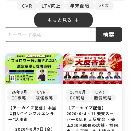
CVR
LTV向上
年末商戦
バズ
もっと見る
検索
26年8月
CVR
26年8月
CVR
EC戦略
販促戦略
EC戦略
販促戦略
アーカイブ配信
アーカイブ配信
【アーカイブ配信】
【アーカイブ配信】本当
楽天市場
楽天市場
2026/6/4～11 楽天スー
に良い”インフルエンサ
初めてのEC
初めてのEC
パーSALE 大反省会 ～売
ー”活用術
広告運用
広告運用
上200％成長の店舗・前回
集客ノウハウ
集客ノウハウ
2026年8月7日 (金)
売上を下回った店舗の違