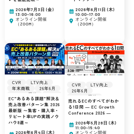
楽天市場
Amazon
Yahoo!ショッピング
2026年7月3日 (金)
2026年6月11日 (木)
D2C
自社EC
13:00~16:00
10:00~17:00
初めてのEC
オンライン開催
オンライン開催
（ZOOM）
（ZOOM）
広告運用
集客ノウハウ
CVR
LTV向上
CVR
LTV向上
年末商戦
26年6月
26年6月
Amazon戦略
LINE
Amazon戦略
EC”あるある課題”解決＆
EC戦略
販促戦略
売れるECのすべてがわか
EC戦略
販促戦略
売上改善パターン集 2026
楽天市場
Amazon
る1日間 ― EC Growth
楽天市場
Amazon
最新版 〜集客・購入率・
Yahoo!ショッピング
Conference 2026 ―
Yahoo!ショッピング
リピート率UPの実践ノウ
D2C
自社EC
D2C
自社EC
ハウ8選～
2026年5月28日 (木)
初めてのEC
初めてのEC
11:00~15:40
広告運用
広告運用
オンライン開催
2026年6月4日 (木)