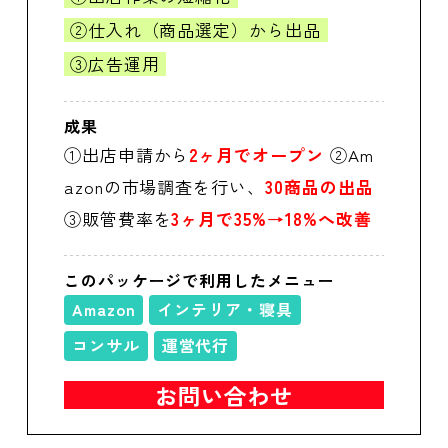
②仕入れ（商品選定）から出品
③広告運用
成果
①出店申請から
2ヶ月でオープン
②Am
azonの市場調査を行い、
30商品の出品
③販管費率を
3ヶ月で35%→18%へ改善
このパッケージで利用したメニュー
Amazon
インテリア・寝具
コンサル
運営代行
お問い合わせ