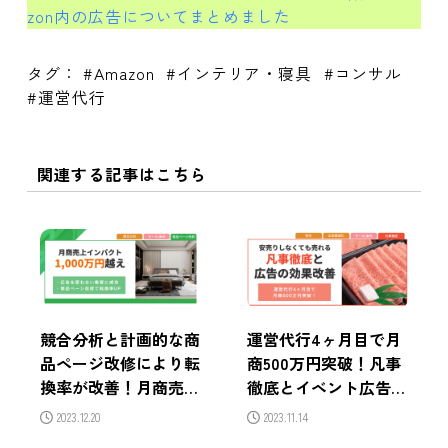
zon内の広告についてまとめました
タグ：
Amazon
インテリア・寝具
コンサル
運営代行
関連する記事はこちら
競合分析と計画的な商
運営代行4ヶ月目で月
品ページ改修により転
商500万円突破！凡事
換率が改善！月商売上
徹底とイベント広告の
インパクト1,000万円
効果改善により売上を
2023.12.20
2023.11.14
越えの成功事例
拡大させた戦略