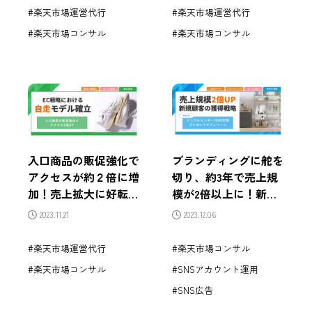
楽天市場運営代行
楽天市場運営代行
楽天市場コンサル
楽天市場コンサル
入口商品の販促強化で
ブランディングに舵を
アクセスが約２倍に増
切り、約3年で売上規
加！売上拡大に好転し
模が2倍以上に！新規
自走モデルを作った成
顧客の獲得戦略とは？
2023.11.21
2023.12.06
功事例
楽天市場運営代行
楽天市場コンサル
楽天市場コンサル
SNSアカウント運用
SNS広告